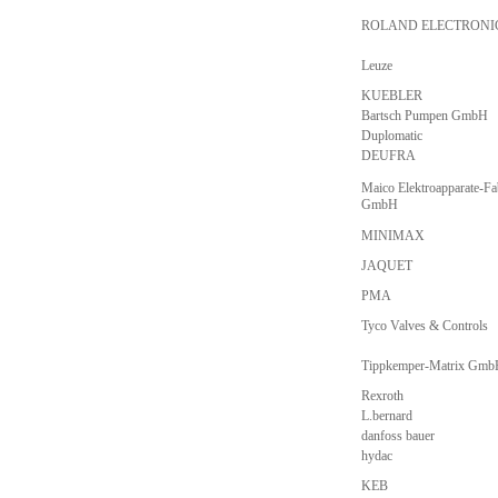
ROLAND ELECTRONI
Leuze
KUEBLER
Bartsch Pumpen GmbH
Duplomatic
DEUFRA
Maico Elektroapparate-Fa
GmbH
MINIMAX
JAQUET
PMA
Tyco Valves & Controls
Tippkemper-Matrix Gm
Rexroth
L.bernard
danfoss bauer
hydac
KEB