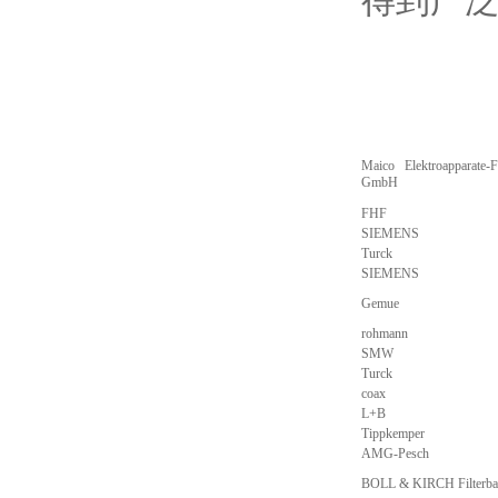
得到广
Maico Elektroapparate-F
GmbH
FHF
SIEMENS
Turck
SIEMENS
Gemue
rohmann
SMW
Turck
coax
L+B
Tippkemper
AMG-Pesch
BOLL & KIRCH Filterb