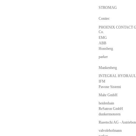
STROMAG
Conitec
PHOENIX CONTACT 
Co.
EMG
ABB
Honsberg
parker
Mankenberg
INTEGRAL HYDRAUL
IFM
Pavone Sistemi
Mahr GmbH
heidenhain
ReSatron GmbH
dunkermotoren
Rueetschi AG - Antriebst
valvolehofmann