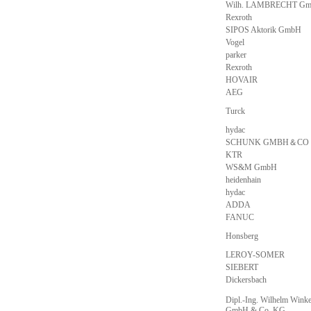
Wilh. LAMBRECHT G
Rexroth
SIPOS Aktorik GmbH
Vogel
parker
Rexroth
HOVAIR
AEG
Turck
hydac
SCHUNK GMBH＆CO
KTR
WS&M GmbH
heidenhain
hydac
ADDA
FANUC
Honsberg
LEROY-SOMER
SIEBERT
Dickersbach
Dipl.-Ing. Wilhelm Wink
GmbH & Co. KG