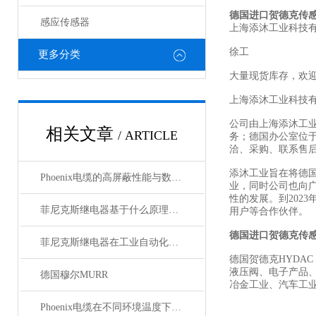
德国进口贺德克传
感应传感器
上海添沐工业科技
徐工
更多分类
大量现货库存，欢
上海添沐工业科技
公司由上海添沐工
相关文章
/ ARTICLE
务；德国办公室位
洽、采购、联系售
添沐工业旨在将德
Phoenix电缆的高屏蔽性能与数据传输优势
业，同时公司也向
性的发展。到202
菲尼克斯继电器基于什么原理工作？
用户等合作伙伴。
德国进口贺德克传
菲尼克斯继电器在工业自动化中的作用
德国贺德克HYDAC
液压阀、电子产品
德国穆尔MURR
冶金工业、汽车工
Phoenix电缆在不同环境温度下的性能表现如何？