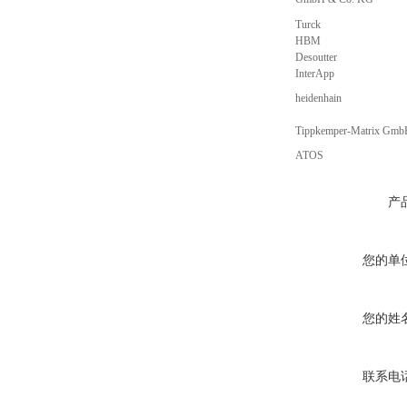
Turck
HBM
Desoutter
InterApp
heidenhain
Tippkemper-Matrix Gm
ATOS
产
您的单
您的姓
联系电