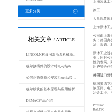
上海添沐工
徐工
更多分类
大量现货库
上海添沐工
公司由上海
相关文章
/ ARTICLE
务；德国办
洽、采购、
添沐工业旨
LINCOLN林肯润滑油泵机械操作原理
业，同时公
性的发展。
穆尔接插件的设计特点与结构优化
用户等合作
德国进口贺
如何正确选择和安装Phoenix接插件以确保其性能？
德国贺德克H
液压阀、电
穆尔模块的基本原理与应用解析
冶金工业、
DEMAG产品介绍
Proxitron
BALTEC