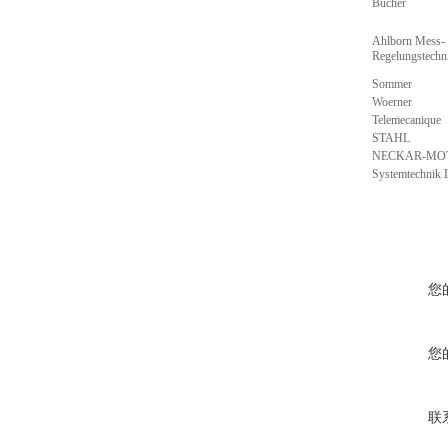
Bucher
Ahlborn Mess-
Regelungstech
Sommer
Woerner
Telemecanique
STAHL
NECKAR-MO
Systemtechnik
您
您
联