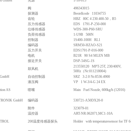
rol GmbH
光源
1-10-013
阀
496343015
探测器
Bestellcode 11034755
齿轮
HBZ 80C 4 230.400-50，B5
压力传感器
EDS 1791-P-250-000
位移传感器
WDS-300-P60-SRU
负荷传感器
1-U9B 500N
控制器
1S400-100H RL1
编码器
SRM50-HZAO-S21
压力开关
EDS1791-P-016-000
电机
B21R 90 S4 MLEN MB
接近开关
DSP-54SG-1S
213550120 MPT-25T, 230/400V,
鼓风机
50Hz（Nr:011218004)
c GmbH
自动控制器
SRZ 3-2.0 Nr.8536.4900
液压阀
VP 1 W-3/4-G 24 EX
ction AS
喷嘴
Main Fuel Nozzle, 600kg/h (12016)
TRONIK GmbH
编码器
530721-A50DX20-0
附件
323079-01
温控器
ART-NR.062071;MC1-10A
NTROL
200温度传感器探头
Holder with temperaturesensor for TF 6