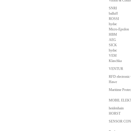
Vision & Cont
SNRI
balluff
ROSSI
hydac
Micro-Epsilon
HBM
AEG
SICK
hydac
VEM
Klaschka
VENTUR
RFD electroni
Hawe
Maritime Prote
MOBIL ELEK
heidenhain
HORST
SENSOR CO