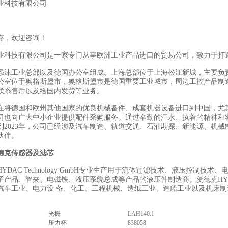
业科技有限公司
存，欢迎咨询！
业科技有限公司是一家专门从事欧洲工业产品进口的贸易公司，致力于打
添沐工业总部以及德国办公室组成。上海总部位于上海松江新城，主要负
公室位于奥格斯堡市，奥格斯堡市是德国重要工业城市，周边工控产品制
联系售后以及给国内发货等业务。
在将德国和欧州其他国家的优良机械备件、成套机器设备进口到中国，尤
司也向广大中小企业提供配件采购服务。通过辛勤的汗水、执着的精神和
到2023年，公司已经涉及汽车制造、轨道交通、石油勘探、新能源、机械
伙伴。
德克传感器及滤芯
YDAC Technology GmbH专业生产用于流体过滤技术、液压控制
子产品、管夹、电磁铁、液压系统总成等产品的液压件制造商。贺德克HY
汽车工业、电力设 备、化工、工程机械、造纸工业、造船工业以及机床
光栅
LAH140.1
压力杯
838058