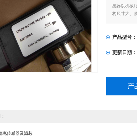
感器以机械
构尺寸大、
体压传感器
性好。特别
而且其功耗
产品型号：
更新日期：
产
明：
德克传感器及滤芯