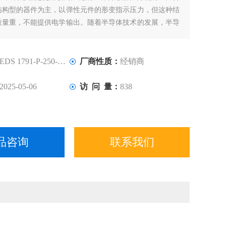
结构型的器件为主，以弹性元件的形变指示压力，但这种结
质量重，不能提供电学输出。随着半导体技术的发展，半导
也应运而生。其特点是体积小、质量轻、准确度高、温度特
是随着MEMS技术的发展，半导体传感器向着微型化发展，
小、可靠性高。
EDS 1791-P-250-000
厂商性质：
经销商
2025-05-06
访 问 量：
838
品咨询
联系我们