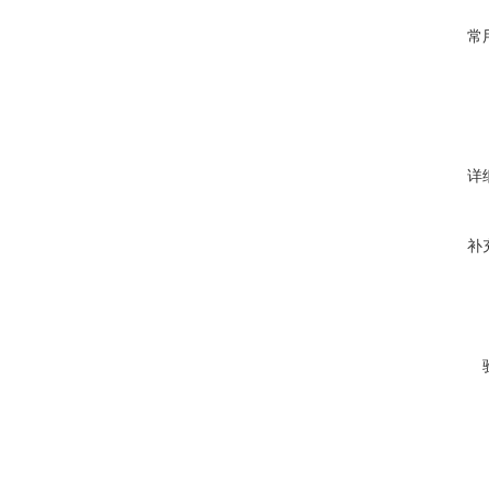
常
详
补