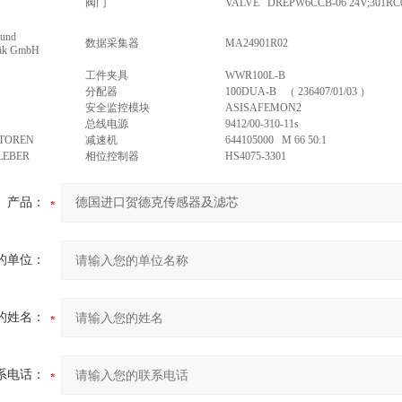
阀门
VALVE DREPW6CCB-06 24V;301RC
 und
数据采集器
MA24901R02
nik GmbH
工件夹具
WWR100L-B
分配器
100DUA-B （ 236407/01/03 ）
安全监控模块
ASISAFEMON2
总线电源
9412/00-310-11s
TOREN
减速机
644105000 M 66 50:1
 LEBER
相位控制器
HS4075-3301
产品：
的单位：
的姓名：
系电话：