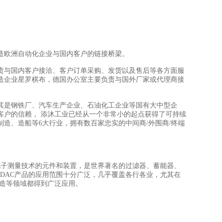
造欧洲自动化企业与国内客户的链接桥梁。
责与国内客户接洽、客户订单采购、发货以及售后等各方面服
造企业星罗棋布，德国办公室主要负责与国外厂家或代理商接
其是钢铁厂、汽车生产企业、石油化工企业等国有大中型企
客户的信赖， 添沐工业已经从一个非常小的起点获得了可持续
制造、造船等6大行业，拥有数百家忠实的中间商/外围商/终端
技术、电子测量技术的元件和装置，是世界著名的过滤器、蓄能器、
DAC产品的应用范围十分广泛，几乎覆盖各行各业，尤其在
制造等领域都得到广泛应用。