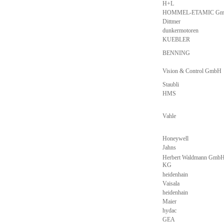
H+L
HOMMEL-ETAMIC G
Dittmer
dunkermotoren
KUEBLER
BENNING
Vision & Control GmbH
Staubli
HMS
Vahle
Honeywell
Jahns
Herbert Waldmann GmbH
KG
heidenhain
Vaisala
heidenhain
Maier
hydac
GEA