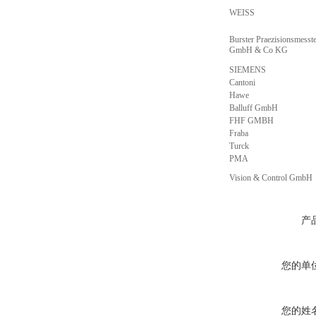
WEISS
Burster Praezisionsmesst
GmbH & Co KG
SIEMENS
Cantoni
Hawe
Balluff GmbH
FHF GMBH
Fraba
Turck
PMA
Vision & Control GmbH
产
您的单
您的姓