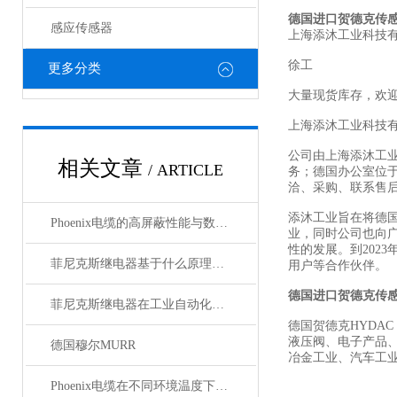
德国进口贺德克传
感应传感器
上海添沐工业科技
徐工
更多分类
大量现货库存，欢
上海添沐工业科技
公司由上海添沐工
相关文章
/ ARTICLE
务；德国办公室位
洽、采购、联系售
添沐工业旨在将德
Phoenix电缆的高屏蔽性能与数据传输优势
业，同时公司也向
性的发展。到202
菲尼克斯继电器基于什么原理工作？
用户等合作伙伴。
德国进口贺德克传
菲尼克斯继电器在工业自动化中的作用
德国贺德克HYDAC
液压阀、电子产品
德国穆尔MURR
冶金工业、汽车工
Phoenix电缆在不同环境温度下的性能表现如何？