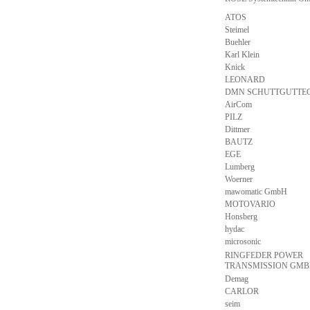
ATOS
Steimel
Buehler
Karl Klein
Knick
LEONARD
DMN SCHUTTGUTTE
AirCom
PILZ
Dittmer
BAUTZ
EGE
Lumberg
Woerner
mawomatic GmbH
MOTOVARIO
Honsberg
hydac
microsonic
RINGFEDER POWER
TRANSMISSION GM
Demag
CARLOR
seim