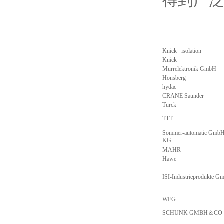
得到广
Knick isolation
Knick
Murrelektronik GmbH
Honsberg
hydac
CRANE Saunder
Turck
TTT
Sommer-automatic GmbH
KG
MAHR
Hawe
ISI-Industrieprodukte G
WEG
SCHUNK GMBH＆CO