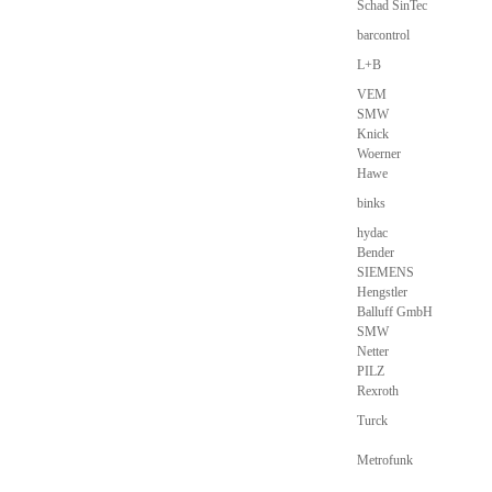
Schad SinTec
barcontrol
L+B
VEM
SMW
Knick
Woerner
Hawe
binks
hydac
Bender
SIEMENS
Hengstler
Balluff GmbH
SMW
Netter
PILZ
Rexroth
Turck
Metrofunk