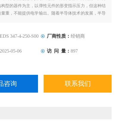
结构型的器件为主，以弹性元件的形变指示压力，但这种结
质量重，不能提供电学输出。随着半导体技术的发展，半导
也应运而生。其特点是体积小、质量轻、准确度高、温度特
是随着MEMS技术的发展，半导体传感器向着微型化发展，
小、可靠性高。
EDS 347-4-250-S00
厂商性质：
经销商
2025-05-06
访 问 量：
897
品咨询
联系我们