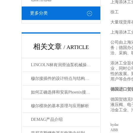
上海添沐工
徐工
更多分类
大量现货库
上海添沐工
公司由上海
相关文章
/ ARTICLE
务；德国办
洽、采购、
添沐工业旨
LINCOLN林肯润滑油泵机械操作原理
业，同时公
性的发展。
穆尔接插件的设计特点与结构优化
用户等合作
德国进口贺
如何正确选择和安装Phoenix接插件以确保其性能？
德国贺德克H
液压阀、电
穆尔模块的基本原理与应用解析
冶金工业、
DEMAG产品介绍
hydac
ABB