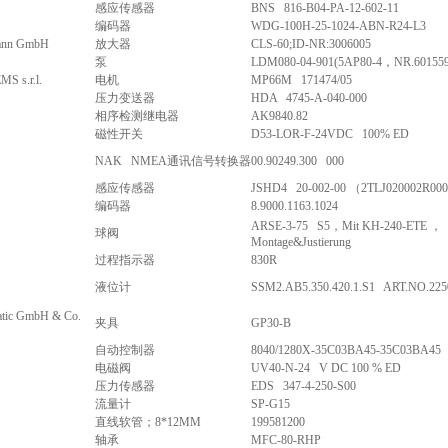
感应传感器
BNS 816-B04-PA-12-602-11
编码器
WDG-100H-25-1024-ABN-R24-L3
ann GmbH
放大器
CLS-60;ID-NR:3006005
泵
LDM080-04-901(5AP80-4，NR.601559
S s.r.l.
电机
MP66M 171474/05
压力变送器
HDA 4745-A-040-000
相序检测继电器
AK9840.82
磁性开关
D53-LOR-F-24VDC 100% ED
NAK NMEA通讯信号转换器
00.90249.300 000
感应传感器
JSHD4 20-002-00 （2TLJ020002R000
编码器
8.9000.1163.1024
ARSE-3-75 S5，Mit KH-240-ETE ，
球阀
Montage&Justierung
过程指示器
830R
液位计
SSM2.AB5.350.420.1.S1 ART.NO.225
tic GmbH & Co.
夹具
GP30-B
自动控制器
8040/1280X-35C03BA45-35C03BA45
电磁阀
UV40-N-24 V DC 100 % ED
压力传感器
EDS 347-4-250-S00
流量计
SP-G15
直线软管；8*12MM
199581200
轴承
MFC-80-RHP