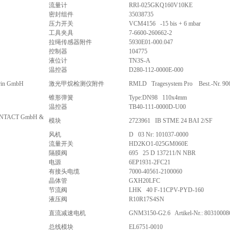
流量计
RRI-025GKQ160V10KE
密封组件
35038735
压力开关
VCM4156 -15 bis + 6 mbar
工具夹具
7-6600-260662-2
拉绳传感器附件
5930E01-000.047
控制器
104775
液位计
TN3S-A
温控器
D280-112-0000E-000
rin GmbH
激光甲烷检测仪附件
RMLD Tragesystem Pro Best.-Nr. 90
锥形弹簧
Type:DN98 110x4mm
温控器
TB40-111-0000D-U00
NTACT GmbH &
模块
2723961 IB STME 24 BAI 2/SF
风机
D 03 Nr: 101037-0000
流量开关
HD2KO1-025GM060E
隔膜阀
695 25 D 137211/N NBR
电源
6EP1931-2FC21
有接头电缆
7000-40561-2100060
晶体管
GXH20LFC
节流阀
LHK 40 F-11CPV-PYD-160
液压阀
R10R17S4SN
直流减速电机
GNM3150-G2.6 Artikel-Nr.: 80310008
总线模块
EL6751-0010