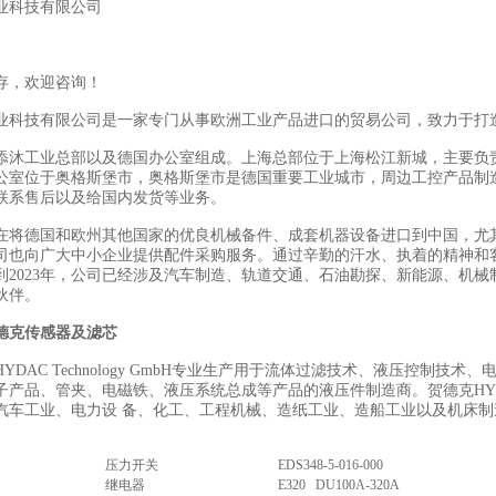
业科技有限公司
存，欢迎咨询！
业科技有限公司是一家专门从事欧洲工业产品进口的贸易公司，致力于打
添沐工业总部以及德国办公室组成。上海总部位于上海松江新城，主要负
公室位于奥格斯堡市，奥格斯堡市是德国重要工业城市，周边工控产品制
联系售后以及给国内发货等业务。
在将德国和欧州其他国家的优良机械备件、成套机器设备进口到中国，尤
司也向广大中小企业提供配件采购服务。通过辛勤的汗水、执着的精神和
到2023年，公司已经涉及汽车制造、轨道交通、石油勘探、新能源、机械
伙伴。
德克传感器及滤芯
YDAC Technology GmbH专业生产用于流体过滤技术、液压控制
子产品、管夹、电磁铁、液压系统总成等产品的液压件制造商。贺德克HY
汽车工业、电力设 备、化工、工程机械、造纸工业、造船工业以及机床
压力开关
EDS348-5-016-000
继电器
E320 DU100A-320A