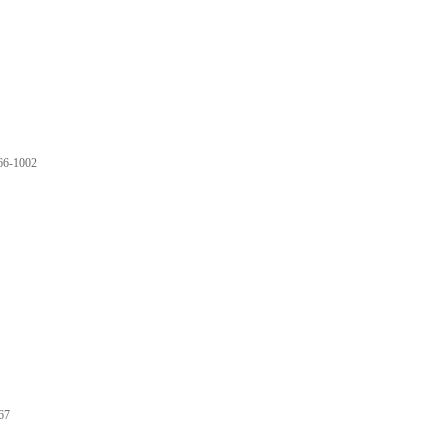
66-1002
67