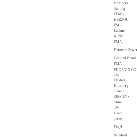
Honsberg
Sterling
FEMA
HERZOG
FSG
Euchner
Kubler
PMA
Hermann Sewe
Edmund Brand
PMA
PHOENIX CO
Co.
Elektror
Honsberg
Gemue
SIEMENS
Murr
e2v
Hawe
parker
Engel
Beckhoff