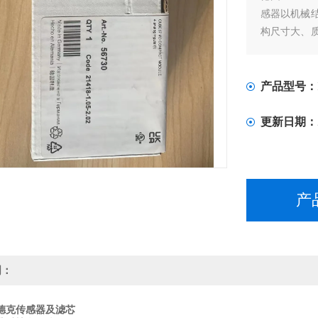
感器以机械
构尺寸大、
体压传感器
性好。特别
而且其功耗
产品型号：
更新日期：
产
明：
德克传感器及滤芯