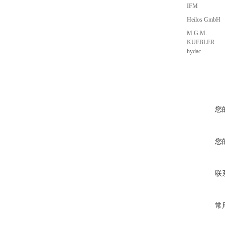
IFM
Heilos GmbH
M.G.M.
KUEBLER
hydac
您
您
联
常