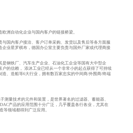
造欧洲自动化企业与国内客户的链接桥梁。
责与国内客户接洽、客户订单采购、发货以及售后等各方面服
造企业星罗棋布，德国办公室主要负责与国外厂家或代理商接
其是钢铁厂、汽车生产企业、石油化工企业等国有大中型企
客户的信赖， 添沐工业已经从一个非常小的起点获得了可持续
制造、造船等6大行业，拥有数百家忠实的中间商/外围商/终端
技术、电子测量技术的元件和装置，是世界著名的过滤器、蓄能器、
DAC产品的应用范围十分广泛，几乎覆盖各行各业，尤其在
制造等领域都得到广泛应用。