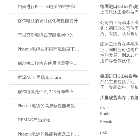
如何进行Phoenix电源的维护和保养？
德国进口G.Bee自
上海添沐工业科技
穆尔电源的设计优化与性能提升
公司由上海添沐工
务；德国办公室位
洽、采购、联系售
菲尼克斯电缆在智能电网中的应用
添沐工业旨在将德
Phoenix电缆在不同环境温度下的性能表现如何？
业，同时公司也向
性的发展。到202
用户等合作伙伴。
穆尔接口模块在使用时需要注意哪些问题？
德国进口G.Bee自
喷涂N0.1-固瑞克/Graco
产品主要包括手动
子、食品饮料、船
穆尔电缆是什么？它有哪些应用领域？
大量现货库存，欢
Phoenix电缆的高屏蔽性能与数据传输优势
B&R
Bender
DEMAG产品介绍
Rexroth
GSR
Phoenix电源的性能特点及工作温度分析