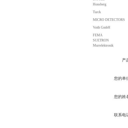
Honsberg
Turck
MICRO DETECTORS
Voith GmbH
FEMA
SUETRON
Murrelektronik
产
您的单
您的姓
联系电