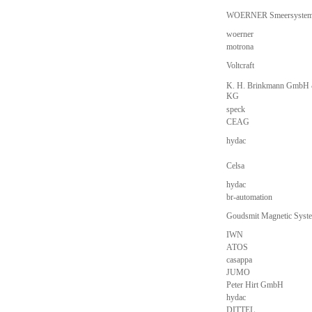
WOERNER Smeersyste
woerner
motrona
Voltcraft
K. H. Brinkmann GmbH 
KG
speck
CEAG
hydac
Celsa
hydac
br-automation
Goudsmit Magnetic Syst
IWN
ATOS
casappa
JUMO
Peter Hirt GmbH
hydac
DITTEL