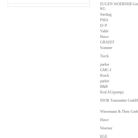
EUGEN WOERNER Gmb
KG
Sterling
PMA
D+P
Vahle
Hawe
GRAEFF
Sommer
Turck
parker
GMC-I
Knick
parker
B&R
Kral AG(pump)
INOR Transmitter GmbH
Wiesemann & Theis Gm
Hawe
Woerner
EGE