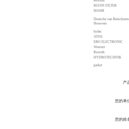
Rexroth
MANN FILTER
MAHR
Deutsche van Rietschote
Houwens
hydac
ATOS
ERO ELECTRONIC
Woerner
Rexroth
HYDROTECHNIK
parker
产
您的单
您的姓