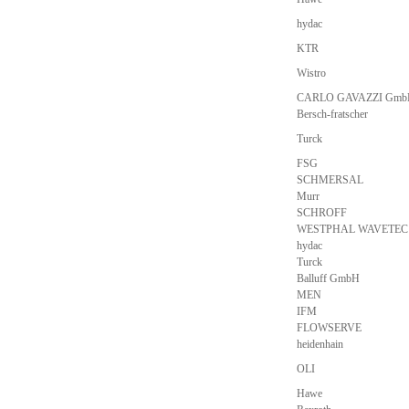
hydac
KTR
Wistro
CARLO GAVAZZI Gmb
Bersch-fratscher
Turck
FSG
SCHMERSAL
Murr
SCHROFF
WESTPHAL WAVETEC
hydac
Turck
Balluff GmbH
MEN
IFM
FLOWSERVE
heidenhain
OLI
Hawe