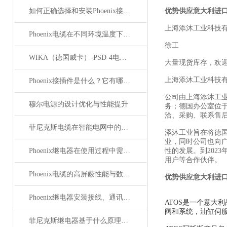
如何正确选择和安装Phoenix接插件以确保其性能？
优势供应意大利进口
上海添沐工业科技
Phoenix电缆在不同环境温度下的性能表现如何？
徐工
WIKA（德国威卡）-PSD-4电子压力开关
大量现货库存，欢
上海添沐工业科技
Phoenix接插件是什么？它有哪些应用？
公司由上海添沐工
穆尔电源的设计优化与性能提升
务；德国办公室位
洽、采购、联系售
菲尼克斯电缆在智能电网中的应用
添沐工业旨在将德
业，同时公司也向
Phoenix继电器在使用过程中需要注意哪些事项？
性的发展。到202
用户等合作伙伴。
Phoenix电缆的高屏蔽性能与数据传输优势
优势供应意大利进口
Phoenix继电器安装接线、通讯集成与故障诊断指南
ATOS是一个意大
阀和系统，油缸伺服
菲尼克斯继电器基于什么原理工作？