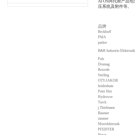
ATOS阿托斯产
压系统及附件等。
品牌
Beckhoff
PMA
parker
B&R Industrie-Elektron
Puls
Drumag
Rexroth
Sterling
OTT-JAKOB
heidenhain
Peter Hirt
Hydrower
Turck
j.Thielmann
Baumer
zimmer
Murrelektronik
PFEIFFER
Hawe