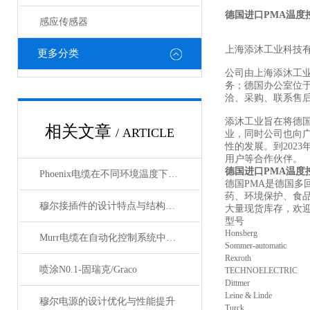
德国进口PMA温度
感应传感器
上海添沐工业科技
更多分类
公司由上海添沐工
务；德国办公室位
洽、采购、联系售
添沐工业旨在将德
相关文章
/ ARTICLE
业，同时公司也向
性的发展。到202
用户等合作伙伴。
德国进口PMA温度
Phoenix电缆在不同环境温度下的性能表现如何？
德国PMA是德国多
药、环境保护、食
穆尔接插件的设计特点与结构优化
大量现货库存，欢
型号
Honsberg
Murr电缆在自动化控制系统中的应用
Sommer-automatic
Rexroth
喷涂N0.1-固瑞克/Graco
TECHNOELECTRIC
Dittmer
Leine & Linde
穆尔电源的设计优化与性能提升
Turck