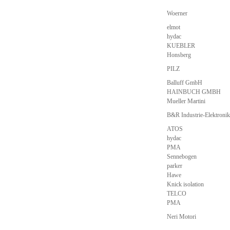
Woerner
elmot
hydac
KUEBLER
Honsberg
PILZ
Balluff GmbH
HAINBUCH GMBH
Mueller Martini
B&R Industrie-Elektron
ATOS
hydac
PMA
Sennebogen
parker
Hawe
Knick isolation
TELCO
PMA
Neri Motori