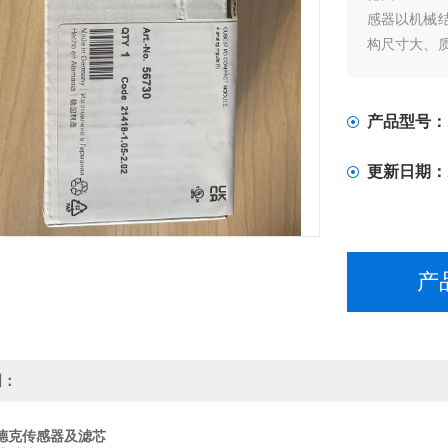
感器以机械
构尺寸大、
体压传感器
性好。特别
而且其功耗
产品型号：
更新日期：
产
明：
德克传感器及滤芯