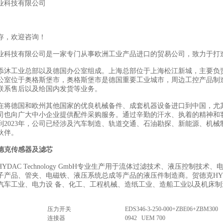
业科技有限公司
存，欢迎咨询！
业科技有限公司是一家专门从事欧洲工业产品进口的贸易公司，致力于打
添沐工业总部以及德国办公室组成。上海总部位于上海松江新城，主要负
公室位于奥格斯堡市，奥格斯堡市是德国重要工业城市，周边工控产品制
联系售后以及给国内发货等业务。
在将德国和欧州其他国家的优良机械备件、成套机器设备进口到中国，尤
司也向广大中小企业提供配件采购服务。通过辛勤的汗水、执着的精神和
到2023年，公司已经涉及汽车制造、轨道交通、石油勘探、新能源、机械
伙伴。
德克传感器及滤芯
YDAC Technology GmbH专业生产用于流体过滤技术、液压控制
子产品、管夹、电磁铁、液压系统总成等产品的液压件制造商。贺德克HY
汽车工业、电力设 备、化工、工程机械、造纸工业、造船工业以及机床
压力开关
EDS346-3-250-000+ZBE06+ZBM300
连接器
0942 UEM 700