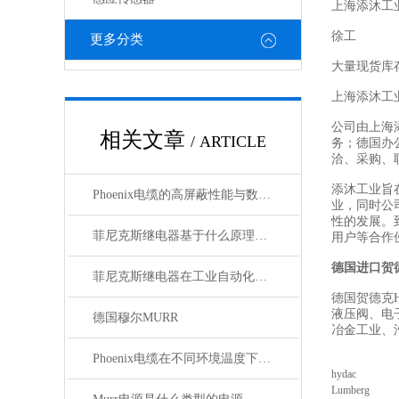
上海添沐工
徐工
更多分类
大量现货库
上海添沐工
公司由上海
相关文章
/ ARTICLE
务；德国办
洽、采购、
添沐工业旨
Phoenix电缆的高屏蔽性能与数据传输优势
业，同时公
性的发展。
菲尼克斯继电器基于什么原理工作？
用户等合作
德国进口贺
菲尼克斯继电器在工业自动化中的作用
德国贺德克H
液压阀、电
德国穆尔MURR
冶金工业、
Phoenix电缆在不同环境温度下的性能表现如何？
hydac
Lumberg