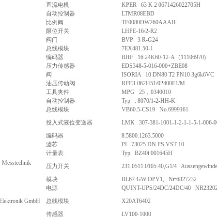
直流电机
KPER 63 K 2 0671426022705H
自动控制器
LTMR08EBD
比例阀
TE0080DW260AAAH
限位开关
LHPE-16/2-R2
阀门
BVP 3 R-G24
总线模块
7EX481.50-1
编码器
BHF 16.24K60-12-A（11106970)
压力传感器
EDS348-5-016-000+ZBE08
阀
ISORIA 10 DN80 T2 PN10 3g6k6VC
油压传动阀
RPE3-062H51/02400E1/M
工具夹件
MPG 25，0340010
自动控制器
Typ : 8070/1-2-HH-K
总线模块
VB60.5-CS19 No.6999161
投入式液位变送器
LMK 307-381-1001-1-2-1-1-5-1-006-0
编码器
8.5800.1263.5000
滤芯
PI 73025 DN PS VST 10
计量表
Typ BZ40i 001645H
 Messtechnik
压力开关
231.0511.0105.40,G1/4 Aussengewind
模块
BL67-GW-DPV1, Nr:6827232
电源
QUINT-UPS/24DC/24DC/40 NR2320
-Elektronik GmbH
总线模块
X20AT6402
传感器
LV100-1000