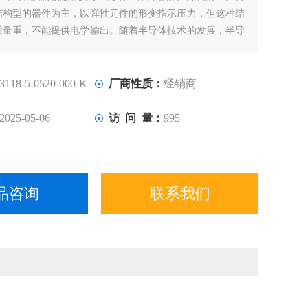
结构型的器件为主，以弹性元件的形变指示压力，但这种结
质量重，不能提供电学输出。随着半导体技术的发展，半导
也应运而生。其特点是体积小、质量轻、准确度高、温度特
是随着MEMS技术的发展，半导体传感器向着微型化发展，
小、可靠性高。
3118-5-0520-000-K
厂商性质：
经销商
2025-05-06
访 问 量：
995
品咨询
联系我们