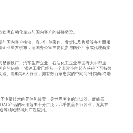
造欧洲自动化企业与国内客户的链接桥梁。
责与国内客户接洽、客户订单采购、发货以及售后等各方面服
造企业星罗棋布，德国办公室主要负责与国外厂家或代理商接
其是钢铁厂、汽车生产企业、石油化工企业等国有大中型企
客户的信赖， 添沐工业已经从一个非常小的起点获得了可持续
制造、造船等6大行业，拥有数百家忠实的中间商/外围商/终端
技术、电子测量技术的元件和装置，是世界著名的过滤器、蓄能器、
DAC产品的应用范围十分广泛，几乎覆盖各行各业，尤其在
制造等领域都得到广泛应用。