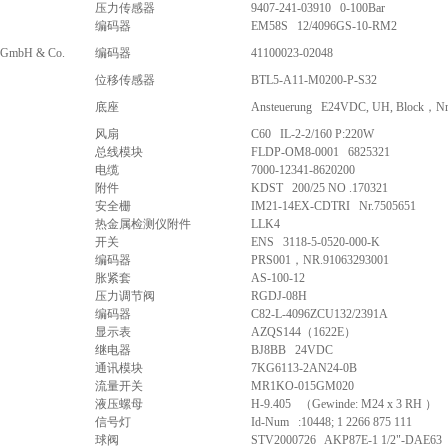
压力传感器
9407-241-03910 0-100Bar
编码器
EM58S 12/4096GS-10-RM2
k GmbH & Co.
编码器
41100023-02048
位移传感器
BTL5-A11-M0200-P-S32
底座
Ansteuerung E24VDC, UH, Block，N
风扇
C60 IL-2-2/160 P:220W
总线模块
FLDP-OM8-0001 6825321
电缆
7000-12341-8620200
附件
KDST 200/25 NO .170321
安全栅
IM21-14EX-CDTRI Nr.7505651
热金属检测仪附件
LLK4
开关
ENS 3118-5-0520-000-K
编码器
PRS001，NR.91063293001
胀紧套
AS-100-12
压力调节阀
RGDJ-08H
编码器
C82-L-4096ZCU132/2391A
显示表
AZQS144（1622E）
继电器
BJ8BB 24VDC
通讯模块
7KG6113-2AN24-0B
流量开关
MR1KO-015GM020
液压螺母
H-9.405 （Gewinde: M24 x 3 RH ）
信号灯
Id-Num :10448; 1 2266 875 111
球阀
STV2000726 AKP87E-1 1/2"-DAE63