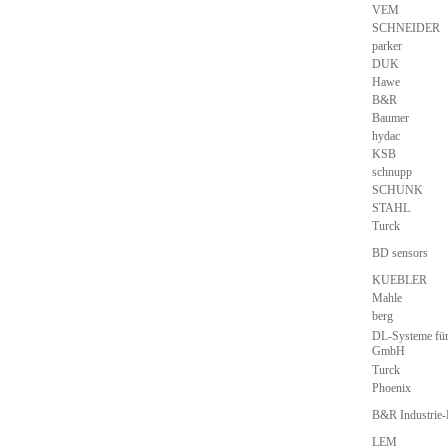
VEM
SCHNEIDER
parker
DUK
Hawe
B&R
Baumer
hydac
KSB
schnupp
SCHUNK
STAHL
Turck
BD sensors
KUEBLER
Mahle
berg
DL-Systeme für
GmbH
Turck
Phoenix
B&R Industrie
LEM