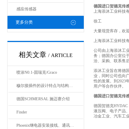
德国进口贺德克传
感应传感器
上海添沐工业科技
徐工
更多分类
大量现货库存，欢
上海添沐工业科技
公司由上海添沐工
相关文章
/ ARTICLE
务；德国办公室位
洽、采购、联系售
添沐工业旨在将德
喷涂N0.1-固瑞克/Graco
业，同时公司也向
性的发展。到202
穆尔接插件的设计特点与结构优化
用户等合作伙伴。
德国进口贺德克传
德国SCHMERSAL 施迈赛介绍
德国贺德克HYDAC
液压阀、电子产品
Finder
冶金工业、汽车工
Phoenix继电器安装接线、通讯集成与故障诊断指南