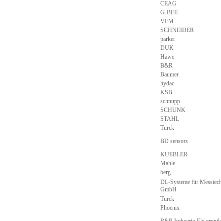
CEAG
G-BEE
VEM
SCHNEIDER
parker
DUK
Hawe
B&R
Baumer
hydac
KSB
schnupp
SCHUNK
STAHL
Turck
BD sensors
KUEBLER
Mahle
berg
DL-Systeme für Messtec
GmbH
Turck
Phoenix