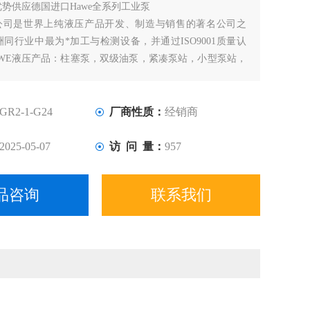
优势供应德国进口Hawe全系列工业泵
E公司是世界上纯液压产品开发、制造与销售的著名公司之
同行业中最为*加工与检测设备，并通过ISO9001质量认
AWE液压产品：柱塞泵，双级油泵，紧凑泵站，小型泵站，
向阀，调速阀，单向阀，液压附件等。
GR2-1-G24
厂商性质：
经销商
2025-05-07
访 问 量：
957
品咨询
联系我们