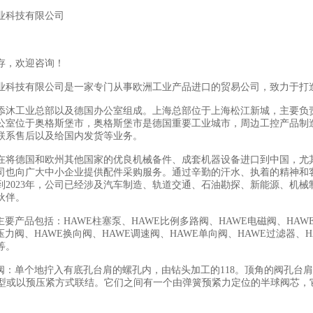
业科技有限公司
存，欢迎咨询！
业科技有限公司是一家专门从事欧洲工业产品进口的贸易公司，致力于打
添沐工业总部以及德国办公室组成。上海总部位于上海松江新城，主要负
公室位于奥格斯堡市，奥格斯堡市是德国重要工业城市，周边工控产品制
联系售后以及给国内发货等业务。
在将德国和欧州其他国家的优良机械备件、成套机器设备进口到中国，尤
司也向广大中小企业提供配件采购服务。通过辛勤的汗水、执着的精神和
到2023年，公司已经涉及汽车制造、轨道交通、石油勘探、新能源、机械
伙伴。
主要产品包括：HAWE柱塞泵、HAWE比例多路阀、HAWE电磁阀、HAW
压力阀、HAWE换向阀、HAWE调速阀、HAWE单向阀、HAWE过滤器、H
等。
向阀：单个地拧入有底孔台肩的螺孔内，由钻头加工的118。顶角的阀孔台
K)型或以预压紧方式联结。它们之间有一个由弹簧预紧力定位的半球阀芯