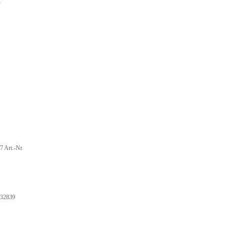
1
Art.-Nr.
32839