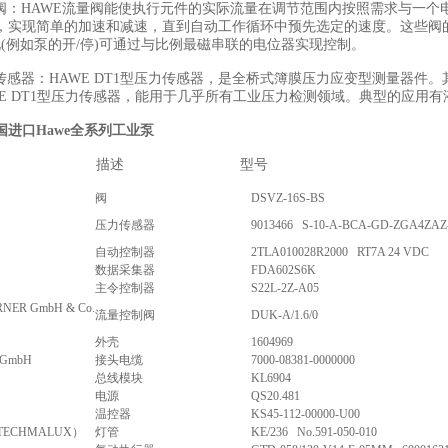
量阀：HAWE流量阀能使执行元件的实际流量在调节范围内按照需求与一个
，实现简单的加速和减速，直到自动工作循环中预先选定的速度。这些阀
情况(例如泵的开/停)可通过与比例最磁串联的电位器实现控制。
力传感器：HAWE DT1型压力传感器，是全桥式簿膜压力应变型测量器
WE DT1型压力传感器，能用于几乎所有工业压力检测领域。典型的应用
国进口Hawe全系列工业泵
描述
型号
阀
DSVZ-16S-BS
压力传感器
9013466 S-10-A-BCA-GD-ZGA4ZAZ
自动控制器
2TLA010028R2000 RT7A 24 VDC
数据采集器
FDA602S6K
主令控制器
S22L-2Z-A05
NER GmbH & Co.
流量控制阀
DUK-A/1.6/0
外壳
1604969
k GmbH
接头电缆
7000-08381-0000000
总线模块
KL6904
电源
QS20.481
温控器
KS45-112-00000-U00
TECHMALUX）
灯管
KE/236 No.591-050-010