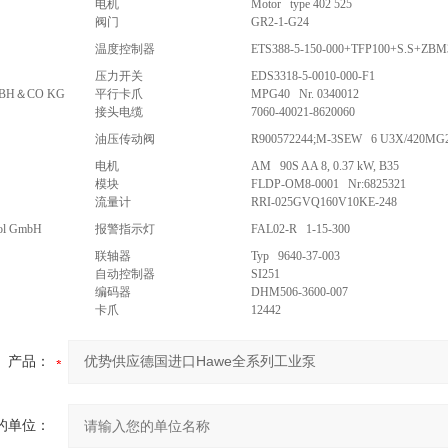
电机
Motor type 402 525
阀门
GR2-1-G24
温度控制器
ETS388-5-150-000+TFP100+S.S+ZBM
压力开关
EDS3318-5-0010-000-F1
BH＆CO KG
平行卡爪
MPG40 Nr. 0340012
接头电缆
7060-40021-8620060
油压传动阀
R900572244;M-3SEW 6 U3X/420MG
电机
AM 90S AA 8, 0.37 kW, B35
模块
FLDP-OM8-0001 Nr:6825321
流量计
RRI-025GVQ160V10KE-248
rol GmbH
报警指示灯
FAL02-R 1-15-300
联轴器
Typ 9640-37-003
自动控制器
SI251
编码器
DHM506-3600-007
卡爪
12442
产品：
的单位：