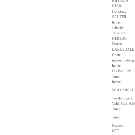
Bar GmbH
BTSR
Honsberg
SAUTER
hydac
schaefer
TRAFAG
HERZOG
Elobau
BARKSDALE
Crane
maxon motor g
hydac
FLOWSERVE
Turck
hydac
SCHMERSAL
Vossloh Kiepe
Vahle GmbH &
Turck
Turck
Rexroth
OTT