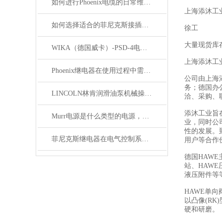
如何进行Phoenix电缆的日常维护和保养？
上海添沐工
如何选择适合的菲尼克斯接插件？
徐工
大量现货库
WIKA（德国威卡）-PSD-4电子压力开关
上海添沐工
Phoenix继电器在使用过程中需要注意哪些事项？
公司由上海
务；德国办
LINCOLN林肯润滑油泵机械操作原理
洽、采购、
添沐工业旨
Murr电源是什么类型的电源，主要用于哪些领域？
业，同时公
性的发展。
菲尼克斯继电器在电气控制系统中的应用
用户等合作
德国HAWE
站、HAWE
液压附件等
HAWE单
以凸像(R
硬和研磨。