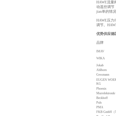
HAWE流
动遥控调节
jian单的
HAWE压
调节。HA
优势供应德
品牌
IMAV
WIKA
Jokab
Ahlborn
Gessmann
EUGEN WOER
KG
Phoenix
Murrelektroni
Beckhoff
Puls
PMA
FKB GmbH（