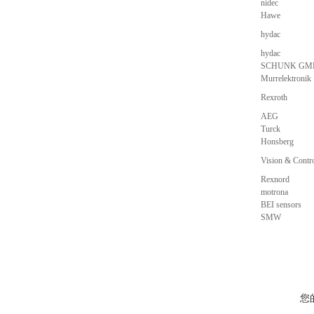
nidec
Hawe
hydac
hydac
SCHUNK GM
Murrelektronik
Rexroth
AEG
Turck
Honsberg
Vision & Cont
Rexnord
motrona
BEI sensors
SMW
您