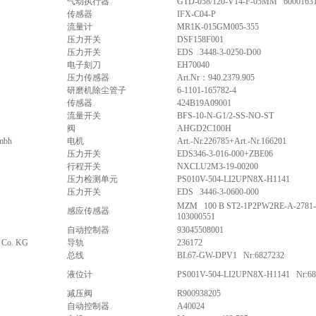
气动执行器
GTD-058/120-V14-F-05MM 6000163
传感器
IFX-C04-P
流量计
MR1K-015GM005-355
压力开关
DSF158F001
压力开关
EDS 3448-3-0250-D00
电子刻刀
EH70040
压力传感器
Art.Nr：940.2379.905
研磨机除尘管子
6-1101-165782-4
传感器
424B19A09001
流量开关
BFS-10-N-G1/2-SS-NO-ST
阀
AHGD2C100H
mbh
电机
Art.-Nr.226785+Art.-Nr.166201
压力开关
EDS346-3-016-000+ZBE06
行程开关
NXCLU2M3-19-00200
压力检测单元
PS010V-504-LI2UPN8X-H1141
压力开关
EDS 3446-3-0600-000
MZM 100 B ST2-1P2PW2RE-A-2781-7 
感应传感器
103000551
自动控制器
93045508001
 Co. KG
导轨
236172
总线
BL67-GW-DPV1 Nr:6827232
液位计
PS001V-504-LI2UPN8X-H1141 Nr:68
减压阀
R900938205
自动控制器
A40024