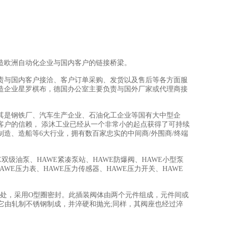
造欧洲自动化企业与国内客户的链接桥梁。
责与国内客户接洽、客户订单采购、发货以及售后等各方面服
造企业星罗棋布，德国办公室主要负责与国外厂家或代理商接
其是钢铁厂、汽车生产企业、石油化工企业等国有大中型企
客户的信赖， 添沐工业已经从一个非常小的起点获得了可持续
制造、造船等6大行业，拥有数百家忠实的中间商/外围商/终端
E双级油泵、HAWE紧凑泵站、HAWE防爆阀、HAWE小型泵
AWE压力表、HAWE压力传感器、HAWE压力开关、HAWE
肩处，采用O型圈密封。此插装阀体由两个元件组成，元件间或
，它由轧制不锈钢制成，并淬硬和抛光;同样，其阀座也经过淬