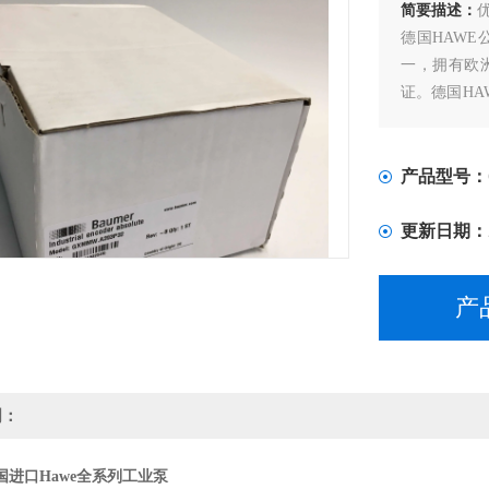
简要描述：
德国HAW
一，拥有欧洲
证。德国H
压力阀，换
产品型号：
更新日期：
产
明：
国进口Hawe全系列工业泵