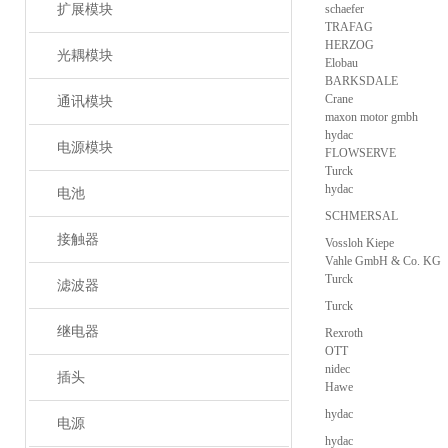
扩展模块
schaefer
TRAFAG
HERZOG
光耦模块
Elobau
BARKSDALE
Crane
通讯模块
maxon motor gmbh
hydac
电源模块
FLOWSERVE
Turck
hydac
电池
SCHMERSAL
接触器
Vossloh Kiepe
Vahle GmbH & Co. KG
Turck
滤波器
Turck
继电器
Rexroth
OTT
nidec
插头
Hawe
hydac
电源
hydac