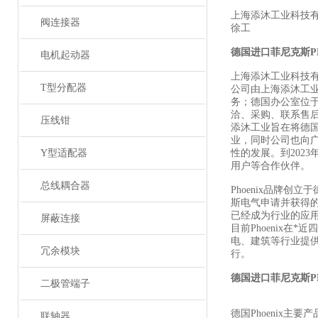
上海添沐工业科技
阀连接器
徐工
德国进口菲尼克斯
P
电机起动器
上海添沐工业科技
T型分配器
公司由上海添沐工
务；德国办公室位
洽、采购、联系售
压线钳
添沐工业旨在将德
业，同时公司也向
Y型适配器
性的发展。到202
用户等合作伙伴。
总线耦合器
Phoenix品牌创
斯电气申请并获得
已经成为行业的应
屏蔽连接
目前Phoenix
电、建筑等行业提
冗余模块
行。
德国进口菲尼克斯
P
二极管端子
德国Phoenix主要
联轴器