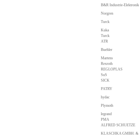
B&R Industrie-Elektron
Norgren
Turck
Kuka
Turck
ATR
Buehler
Martens
Rexroth
REGLOPLAS
SuS
SICK
PATRY
hydac
Plymoth
legrand
PMA
ALFRED SCHUETZE
KLASCHKA GMBH. &