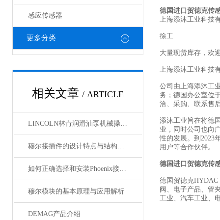
德国进口贺德克传
感应传感器
上海添沐工业科技
徐工
更多分类
大量现货库存，欢
上海添沐工业科技
公司由上海添沐工
相关文章
/ ARTICLE
务；德国办公室位
洽、采购、联系售
添沐工业旨在将德
LINCOLN林肯润滑油泵机械操作原理
业，同时公司也向
性的发展。到202
穆尔接插件的设计特点与结构优化
用户等合作伙伴。
德国进口贺德克传
如何正确选择和安装Phoenix接插件以确保其性能？
德国贺德克HYDAC
阀、电子产品、管
穆尔模块的基本原理与应用解析
工业、汽车工业、
DEMAG产品介绍