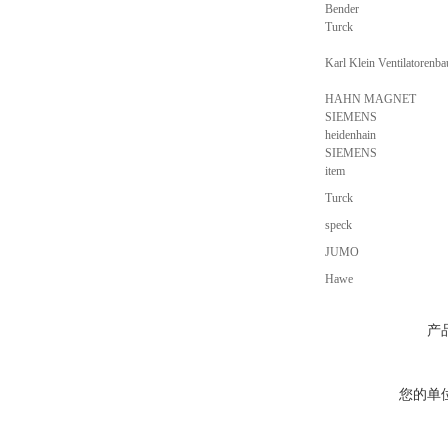
Bender
Turck
Karl Klein Ventilatoren
HAHN MAGNET
SIEMENS
heidenhain
SIEMENS
item
Turck
speck
JUMO
Hawe
产
您的单