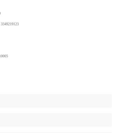
0
3349219123
10005