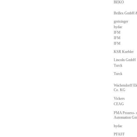
BEKO
Brillex GmbH
greisinger
hydac
IFM
IFM
IFM
KSR Kuebler
Lincoln GmbH
Turck
Turck
Wachendorff E
Co. KG
Vickers
CEAG
PMA Prozess- 
Automation G
hydac
PFAFF