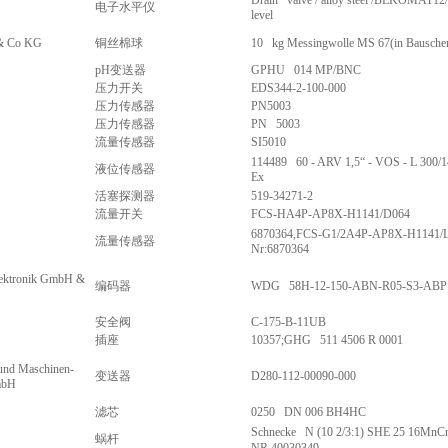
Drain valve / alloy steel /BEKOMAT12/ 
电子水平仪
level
 & Co KG
铜丝棉球
10 kg Messingwolle MS 67(in Bauschen
pH变送器
GPHU 014 MP/BNC
压力开关
EDS344-2-100-000
压力传感器
PN5003
压力传感器
PN 5003
流量传感器
SI5010
114489 60 - ARV 1,5“ - VOS - L 300/1
液位传感器
Ex
活塞探测器
519-34271-2
流量开关
FCS-HA4P-AP8X-H1141/D064
6870364,FCS-G1/2A4P-AP8X-H1141
流量传感器
Nr:6870364
lektronik GmbH &
编码器
WDG 58H-12-150-ABN-R05-S3-ABP
安全阀
C-175-B-11UB
插座
10357;GHG 511 4506 R 0001
und Maschinen-
变送器
D280-112-00090-000
mbH
滤芯
0250 DN 006 BH4HC
Schnecke N (10 2/3:1) SHE 25 16MnC
蜗杆