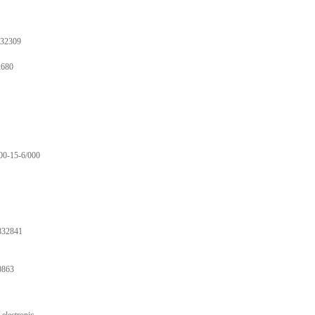
32309
680
00-15-6/000
832841
0863