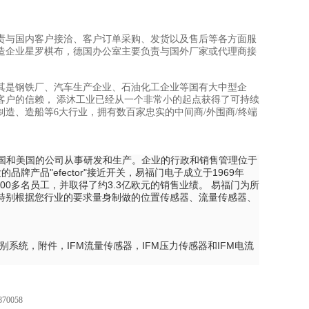
责与国内客户接洽、客户订单采购、发货以及售后等各方面服
造企业星罗棋布，德国办公室主要负责与国外厂家或代理商接
其是钢铁厂、汽车生产企业、石油化工企业等国有大中型企
客户的信赖， 添沐工业已经从一个非常小的起点获得了可持续
制造、造船等6大行业，拥有数百家忠实的中间商/外围商/终端
德国和美国的公司从事研发和生产。企业的行政和销售管理位于
牌产品"efector"接近开关，易福门电子成立于1969年
00多名员工，并取得了约3.3亿欧元的销售业绩。 易福门为所
特别根据您行业的要求量身制做的位置传感器、流量传感器、
系统，附件，IFM流量传感器，IFM压力传感器和IFM电流
870058