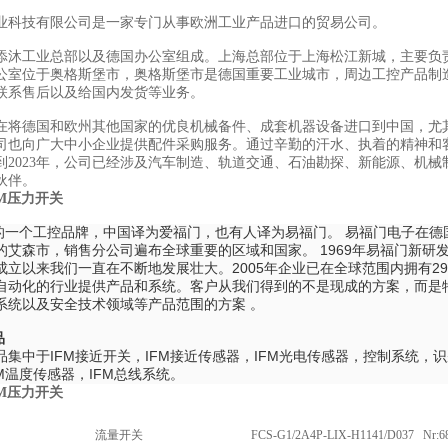
业科技有限公司是一家专门从事欧洲工业产品进口的贸易公司。
添沐工业总部以及德国办公室组成。上海总部位于上海松江新城，主要负
公室位于奥格斯堡市，奥格斯堡市是德国重要工业城市，周边工控产品制
联系售后以及给国内发货等业务。
在将德国和欧州其他国家的优良机械备件、成套机器设备进口到中国，尤
司也向广大中小企业提供配件采购服务。通过辛勤的汗水、执着的精神和
到2023年，公司已经涉及汽车制造、轨道交通、石油勘探、新能源、机械
伙伴。
M压力开关
国的一个工控品牌，中国译为爱福门，也有人译为易福门。 易福门电子在
艾森市，销售分公司遍布全球重要的区域和国家。 1969年易福门新研发的品
成立以来我们一直在不断地发展壮大。2005年企业已在全球范围内拥有29
自动化的行业提供产品和系统。客户从我们得到的不是现成的方案，而是
系统以及安全技术领域等产品范围的方案 。
品
中于IFM接近开关，IFM接近传感器，IFM光电传感器，控制系统，识别
M温度传感器，IFM总线系统。
M压力开关
流量开关
FCS-G1/2A4P-LIX-H1141/D037 Nr:6