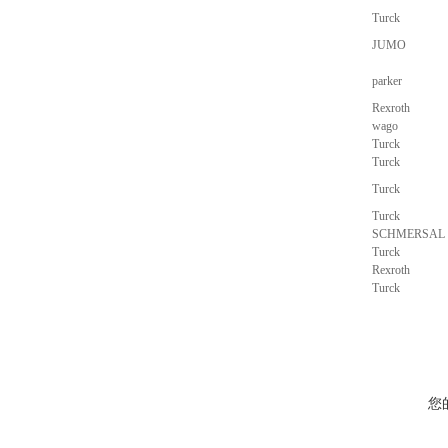
Turck
JUMO
parker
Rexroth
wago
Turck
Turck
Turck
Turck
SCHMERSAL
Turck
Rexroth
Turck
您