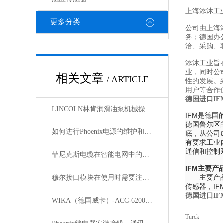
上海添沐工
更多分类
公司由上海
务；德国办
洽、采购、
添沐工业旨
业，同时公
相关文章
/ ARTICLE
性的发展。
用户等合作
德国进口IF
LINCOLN林肯润滑油泵机械操作原理
IFM是德
德国鲁尔区的
如何进行Phoenix电源的维护和保养？
底，从公司
有要求工业
通信和控制
菲尼克斯电缆在智能电网中的应用
IFM主要产
主要产品集
穆尔接口模块在使用时需要注意哪些问题？
传感器，IF
德国进口IF
WIKA（德国威卡）-ACC-6200系列压力变送器简介
Turck