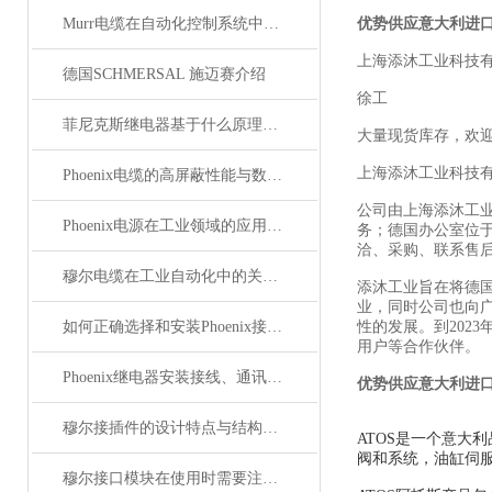
Murr电缆在自动化控制系统中的应用
优势供应意大利进口
上海添沐工业科技
德国SCHMERSAL 施迈赛介绍
徐工
菲尼克斯继电器基于什么原理工作？
大量现货库存，欢
上海添沐工业科技
Phoenix电缆的高屏蔽性能与数据传输优势
公司由上海添沐工
Phoenix电源在工业领域的应用与优势
务；德国办公室位
洽、采购、联系售
穆尔电缆在工业自动化中的关键角色
添沐工业旨在将德
业，同时公司也向
如何正确选择和安装Phoenix接插件以确保其性能？
性的发展。到202
用户等合作伙伴。
Phoenix继电器安装接线、通讯集成与故障诊断指南
优势供应意大利进口
穆尔接插件的设计特点与结构优化
ATOS是一个意大
阀和系统，油缸伺服
穆尔接口模块在使用时需要注意哪些问题？