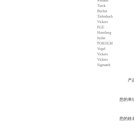
wieland
Turck
Bucher
Tiefenbach
Vickers
EGE
Honsberg
hydac
POKOLM
Vogel
Vickers
Vickers
Sigmatek
产
您的单
您的姓