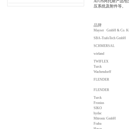
ATOS阿托斯产
压系统及附件等。
品牌
Mayser GmbH & Co. 
SBA-TrafoTech GmbH
SCHMERSAL
wieland
TWIFLEX
Turck
Wachendorff
FLENDER
FLENDER
Turck
Fronius
SIKO
hydac
Mitronic GmbH
Fraba
Hawe