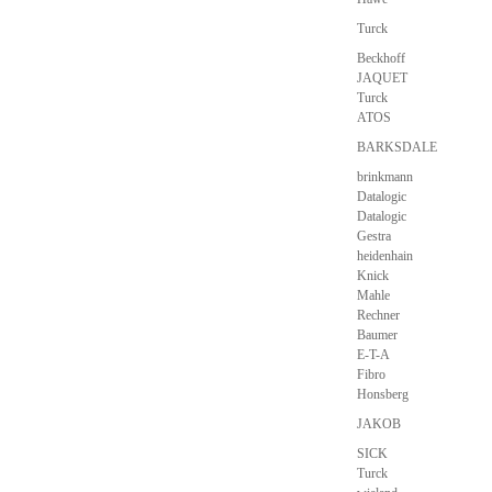
Turck
Beckhoff
JAQUET
Turck
ATOS
BARKSDALE
brinkmann
Datalogic
Datalogic
Gestra
heidenhain
Knick
Mahle
Rechner
Baumer
E-T-A
Fibro
Honsberg
JAKOB
SICK
Turck