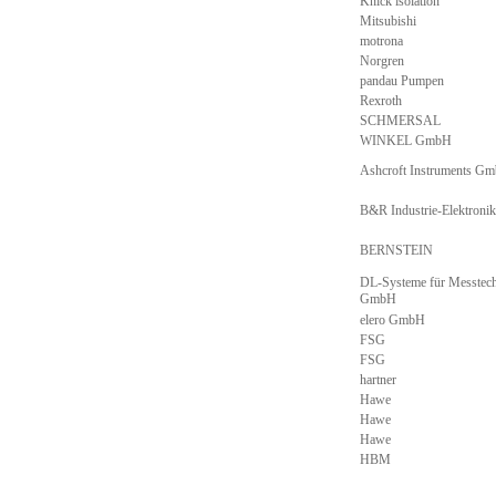
Knick isolation
Mitsubishi
motrona
Norgren
pandau Pumpen
Rexroth
SCHMERSAL
WINKEL GmbH
Ashcroft Instruments G
B&R Industrie-Elektron
BERNSTEIN
DL-Systeme für Messtec
GmbH
elero GmbH
FSG
FSG
hartner
Hawe
Hawe
Hawe
HBM