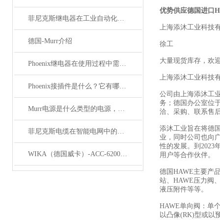
优势供应德国进口H
菲尼克斯继电器在工业自动化中的作用
上海添沐工业科技
德国-Murr介绍
徐工
大量现货库存，欢
Phoenix继电器在使用过程中需要注意哪些事项？
上海添沐工业科技
Phoenix接插件是什么？它有哪些分类？
公司由上海添沐工
务；德国办公室位
Murr电源是什么类型的电源，主要用于哪些领域？
洽、采购、联系售
添沐工业旨在将德
菲尼克斯电缆在智能电网中的应用
业，同时公司也向
性的发展。到202
WIKA（德国威卡）-ACC-6200系列压力变送器简介
用户等合作伙伴。
德国HAWE主要产
站、HAWE压力阀、
液压附件等等。
HAWE单向阀：单
以凸像(RK)型或