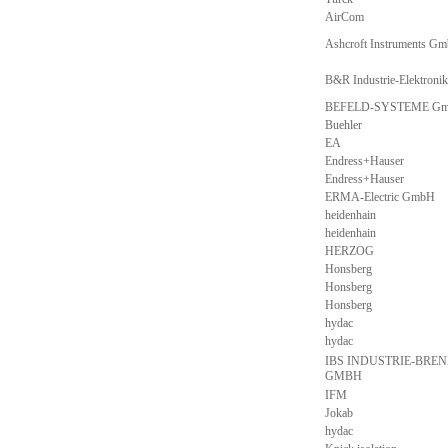
AirCom
Ashcroft Instruments G
B&R Industrie-Elektron
BEFELD-SYSTEME G
Buehler
EA
Endress+Hauser
Endress+Hauser
ERMA-Electric GmbH
heidenhain
heidenhain
HERZOG
Honsberg
Honsberg
Honsberg
hydac
hydac
IBS INDUSTRIE-BRE
GMBH
IFM
Jokab
hydac