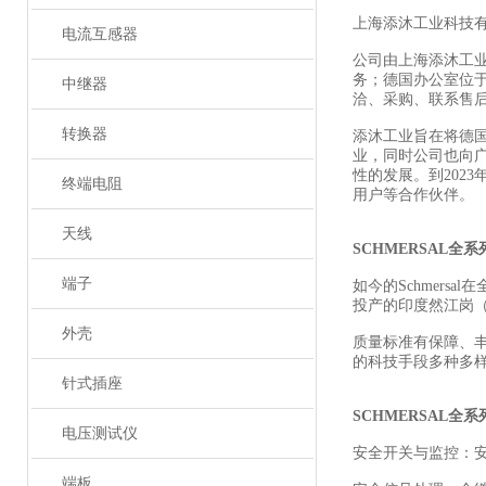
上海添沐工业科技
电流互感器
公司由上海添沐工
务；德国办公室位
中继器
洽、采购、联系售
转换器
添沐工业旨在将德
业，同时公司也向
性的发展。到202
终端电阻
用户等合作伙伴。
天线
SCHMERSAL全
端子
如今的Schmers
投产的印度然江岗（R
外壳
质量标准有保障、
的科技手段多种多
针式插座
SCHMERSAL全
电压测试仪
安全开关与监控：
端板