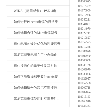
103006625
101215489
101176900
WIKA（德国威卡）-PSD-4电子压力开关
101212956
103046211
如何进行Phoenix电缆的日常维护和保养？
103041831
103014970
如何选择合适的Murr电缆型号和规格？
103027211
101210827
101059593
穆尔电源的设计优化与性能提升
103010246
101084928
菲尼克斯继电器在工业自动化中的作用
101197920
103006658
103033768
穆尔接插件的重要性及其对软件开发的影响
101209970
103038096
如何正确选择和安装Phoenix接插件以确保其性能？
101122927
101157558
如何选择适合的菲尼克斯接插件？
103009718
101102874
103015163
菲尼克斯电缆使用时有哪些注意事项？
101166916
101138333