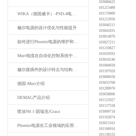
103006625
101215489
101176900
WIKA（德国威卡）-PSD-4电子压力开关
101212956
103046211
穆尔电源的设计优化与性能提升
103041831
103014970
如何进行Phoenix电源的维护和保养？
103027211
101210827
101059593
Murr电缆在自动化控制系统中的应用
103010246
101084928
穆尔接插件的设计特点与结构优化
101197920
103006658
103033768
德国-Murr介绍
101209970
103038096
DEMAG产品介绍
101122927
101157558
喷涂N0.1-固瑞克/Graco
103009718
101102874
103015163
Phoenix电源在工业领域的应用与优势
101166916
101138333