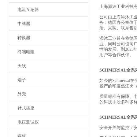
上海添沐工业科技
电流互感器
公司由上海添沐工
务；德国办公室位
中继器
洽、采购、联系售
转换器
添沐工业旨在将德
业，同时公司也向
性的发展。到202
终端电阻
用户等合作伙伴。
天线
SCHMERSAL全
端子
如今的Schmers
投产的印度然江岗（R
外壳
质量标准有保障、
的科技手段多种多
针式插座
SCHMERSAL全
电压测试仪
安全开关与监控：
端板