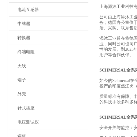
上海添沐工业科技
电流互感器
公司由上海添沐工
务；德国办公室位
中继器
洽、采购、联系售
转换器
添沐工业旨在将德
业，同时公司也向
性的发展。到202
终端电阻
用户等合作伙伴。
天线
SCHMERSAL全
端子
如今的Schmers
投产的印度然江岗（R
外壳
质量标准有保障、
的科技手段多种多
针式插座
SCHMERSAL全
电压测试仪
安全开关与监控：
端板