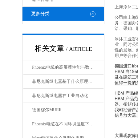
上海添沐工
更多分类
公司由上海
务；德国办
洽、采购、
添沐工业旨
业，同时公
相关文章
/ ARTICLE
性的发展。
用户等合作
德国进口h
Phoenix电缆的高屏蔽性能与数据传输优势
HBM 自
及在建筑工
菲尼克斯继电器基于什么原理工作？
值得一提的
HBM 产品
菲尼克斯继电器在工业自动化中的作用
HBM 产
器、扭矩传
我司经营产
德国穆尔MURR
信号放大器
Phoenix电缆在不同环境温度下的性能表现如何？
大量现货库