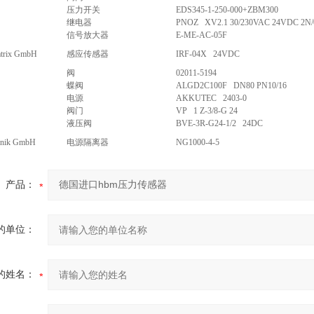
压力开关
EDS345-1-250-000+ZBM300
继电器
PNOZ XV2.1 30/230VAC 24VDC 2N/
信号放大器
E-ME-AC-05F
atrix GmbH
感应传感器
IRF-04X 24VDC
阀
02011-5194
蝶阀
ALGD2C100F DN80 PN10/16
电源
AKKUTEC 2403-0
阀门
VP 1 Z-3/8-G 24
液压阀
BVE-3R-G24-1/2 24DC
ronik GmbH
电源隔离器
NG1000-4-5
产品：
的单位：
的姓名：