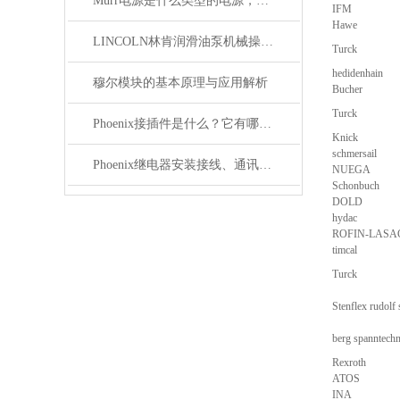
Murr电源是什么类型的电源，主要用于哪些领域？
IFM
Hawe
LINCOLN林肯润滑油泵机械操作原理
Turck
hedidenhain
穆尔模块的基本原理与应用解析
Bucher
Turck
Phoenix接插件是什么？它有哪些应用？
Knick
schmersail
Phoenix继电器安装接线、通讯集成与故障诊断指南
NUEGA
Schonbuch
DOLD
hydac
ROFIN-LASA
timcal
Turck
Stenflex rudolf
berg spanntechn
Rexroth
ATOS
INA