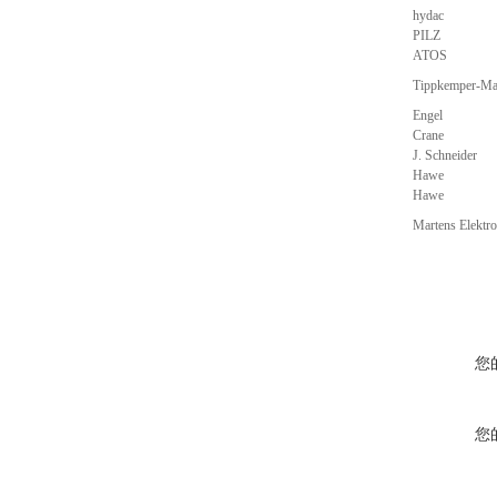
hydac
PILZ
ATOS
Tippkemper-M
Engel
Crane
J. Schneider
Hawe
Hawe
Martens Elekt
您
您