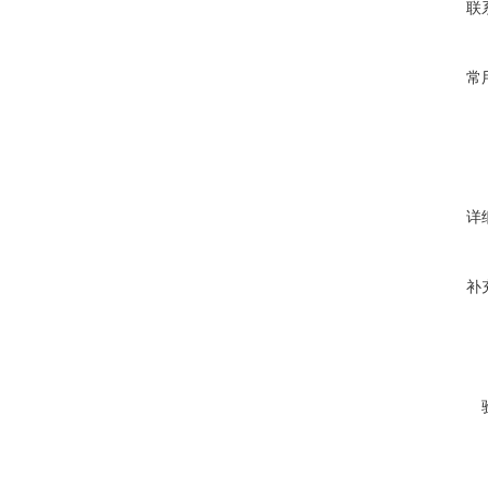
联
常
详
补