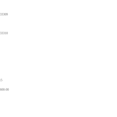
33309
33310
15
1600-00