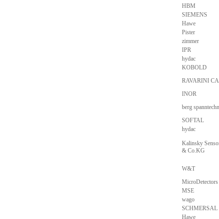
HBM
SIEMENS
Hawe
Pister
zimmer
IPR
hydac
KOBOLD
RAVARINI CA
INOR
berg spanntechn
SOFTAL
hydac
Kalinsky Senso
& Co.KG
W&T
MicroDetectors
MSE
wago
SCHMERSAL
Hawe