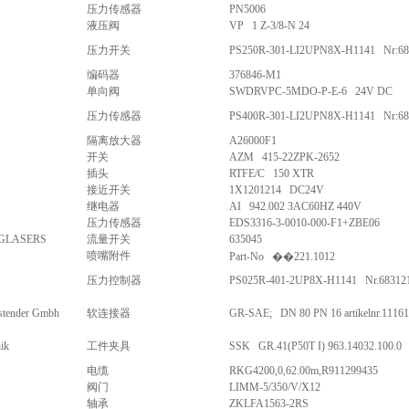
压力传感器
PN5006
液压阀
VP 1 Z-3/8-N 24
压力开关
PS250R-301-LI2UPN8X-H1141 Nr:68
编码器
376846-M1
单向阀
SWDRVPC-5MDO-P-E-6 24V DC
压力传感器
PS400R-301-LI2UPN8X-H1141 Nr:68
隔离放大器
A26000F1
开关
AZM 415-22ZPK-2652
插头
RTFE/C 150 XTR
接近开关
1X1201214 DC24V
继电器
AI 942.002 3AC60HZ 440V
压力传感器
EDS3316-3-0010-000-F1+ZBE06
GLASERS
流量开关
635045
喷嘴附件
Part-No ��221.1012
压力控制器
PS025R-401-2UP8X-H1141 Nr.68312
 stender Gmbh
软连接器
GR-SAE; DN 80 PN 16 artikelnr.1116
ik
工件夹具
SSK GR.41(P50T I) 963.14032.100.0
电缆
RKG4200,0,62.00m,R911299435
阀门
LIMM-5/350/V/X12
轴承
ZKLFA1563-2RS