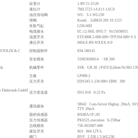
应变计
1-RY15-3/120
液位计
7ML5725-1AA11-1AC0
油压传动阀
WG 3-1-WG230
球阀
Komb. 2xBKH 20S 16 1123
夹取气缸
LI30-60D
电缆接头
EC-12-MIL-IP65.T Nr15030055
温度开关
ETS3868-5-000-000+TFP104-000+S.S
液位开关
M04-E-R9-WXXX-0-0
STOLDI & C
控制器附件
E94.180141
安全模块
51MOE00014 - SR 560
ik
机械零件
SSK GR.38（P45T-I),Ident-Nr.963.139
主板
LP690-2
压力开关
EDS345-1-250-000+ZBM 300
r Elektronik GmbH
压力变送器
DS1-010 0-25 Pa
58642 Com-Server Highsp. 20mA, 10/1
通讯模块
TTY 20mA
面积传感器
BX80A/1P-2H
压力传感器
PK6521,execution 0-250bar
总线模块
750-303/007-000
接近开关
MA 064-12Y-L
阀门
BVP 2 Z/B 1.5-WG230