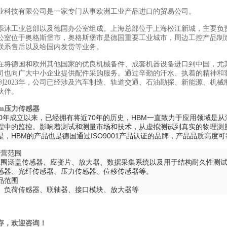
业科技有限公司是一家专门从事欧洲工业产品进口的贸易公司。
添沐工业总部以及德国办公室组成。上海总部位于上海松江新城，主要负
公室位于奥格斯堡市，奥格斯堡市是德国重要工业城市，周边工控产品制
联系售后以及给国内发货等业务。
在将德国和欧州其他国家的优良机械备件、成套机器设备进口到中国，尤
司也向广大中小企业提供配件采购服务。通过辛勤的汗水、执着的精神和
到2023年，公司已经涉及汽车制造、轨道交通、石油勘探、新能源、机械
伙伴。
bm压力传感器
1950年成立以来，已经拥有将近70年的历史，HBM一直致力于应用领域
程中的监控。影响着测试和测量市场和技术，从虚拟测试到真实的物理测量
是，HBM的产品也是德国通过ISO9001产品认证的品牌，产品品质高度可
经营范围
品范围涵盖传感器、应变片、放大器、数据采集系统以及用于结构耐久性测
感器、光纤传感器、压力传感器、位移传感器等。
品范围
、负荷传感器、联轴器、接口模块、放大器等
存，欢迎咨询！