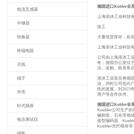
德国进口Kubler
电流互感器
上海添沐工业科技
中继器
徐工
转换器
大量现货库存，欢
上海添沐工业科技
终端电阻
公司由上海添沐工
务；德国办公室位
天线
洽、采购、联系售
端子
添沐工业旨在将德
业，同时公司也向
性的发展。到202
外壳
用户等合作伙伴。
德国进口Kubler
针式插座
Kuebler公司
械制造，石化等领域。库
电压测试仪
值型编码器、Kueble
Kuebler光纤模块等
端板