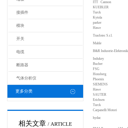
ITT Cannon
KUEBLER
接插件
Turck
Kytola
parker
模块
Hawe
Trasfotec S.r.l.
开关
Mahle
B&R Industrie-Elektron
电缆
Indukey
Bucher
断路器
FSG
Honsberg
气体分析仪
Phoenix
SIEMENS
Hawe
更多分类
SAUTER
Erichsen
Turck
Carpanelli Motori
hydac
相关文章
/ ARTICLE