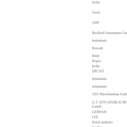
hydac
Turck
AHP
Beckhoff Automation G
heidenhain
Rexroth
Rittal
Ropex
hydac
ERCIAT
heidenhain
heidenhain
ASS Maschinenbau Gm
G.T. ATTUATORI EUR
GmbH
GERWAH
LEE
Knick analytics