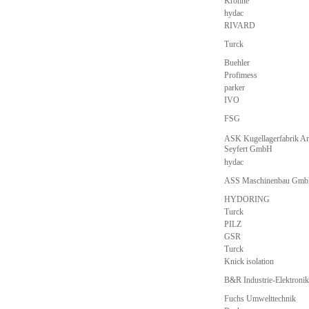
Krohne
hydac
RIVARD
Turck
Buehler
Profimess
parker
IVO
FSG
ASK Kugellagerfabrik Ar
Seyfert GmbH
hydac
ASS Maschinenbau Gm
HYDORING
Turck
PILZ
GSR
Turck
Knick isolation
B&R Industrie-Elektron
Fuchs Umwelttechnik