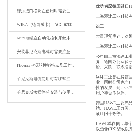
优势供应德国进口H
穆尔接口模块在使用时需要注意哪些问题？
上海添沐工业科技
WIKA（德国威卡）-ACC-6200系列压力变送器简介
徐工
大量现货库存，欢
Murr电缆在自动化控制系统中的应用
上海添沐工业科技
安装菲尼克斯电缆时需要注意哪些事项？
公司由上海添沐工
务；德国办公室位
Phoenix电源的性能特点及工作温度分析
洽、采购、联系售
添沐工业旨在将德
菲尼克斯电缆使用时有哪些注意事项？
业，同时公司也向
性的发展。到202
菲尼克斯接插件的安装与使用技巧
用户等合作伙伴。
德国HAWE主要产
站、HAWE压力阀、
液压附件等等。
HAWE单向阀：单
以凸像(RK)型或