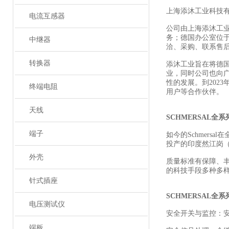
上海添沐工业科技
电流互感器
公司由上海添沐工
务；德国办公室位
中继器
洽、采购、联系售
转换器
添沐工业旨在将德
业，同时公司也向
性的发展。到202
终端电阻
用户等合作伙伴。
天线
SCHMERSAL全
端子
如今的Schmers
投产的印度然江岗（R
外壳
质量标准有保障、
的科技手段多种多
针式插座
SCHMERSAL全
电压测试仪
安全开关与监控：
端板