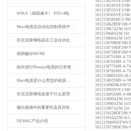
101215853SVE3/SR
101215854SVE3/SR
101215855SVE3/SR
WIKA（德国威卡）-PSD-4电子压力开关
101215856SVE2/SR
101215858SHGV/B0
101215862BDF100-
Murr电缆在自动化控制系统中的应用
101215867AZM 161S
101215868AZM 161
101215869AZM 161S
菲尼克斯继电器在工业自动化中的作用
101215870BDF200
101215871BDF200
101215872BDF200
德国穆尔MURR
101215875SMS 4-75
101215876SMS 4-75
101215877SMS 4-75
如何进行Phoenix电缆的日常维护和保养？
101215878SMS 4-75
101215880ZSD1.6L
101215882SMS 4-70
Murr电源是什么类型的电源，主要用于哪些领域？
101215890DRANF55
101215893SVE1/SR
菲尼克斯继电器基于什么原理工作？
101215895SMS 4-40
101215899AZM 161S
101215900AZM 161S
穆尔接插件的重要性及其对软件开发的影响
101215907AZM 161
101215922BDF200-
101215934AZM 415
DEMAG产品介绍
101215949NDTWS/
101215972
BDF200-