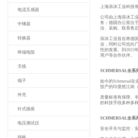
上海添沐工业科技
电流互感器
公司由上海添沐工
务；德国办公室位
中继器
洽、采购、联系售
转换器
添沐工业旨在将德
业，同时公司也向
性的发展。到202
终端电阻
用户等合作伙伴。
天线
SCHMERSAL全
端子
如今的Schmers
投产的印度然江岗（R
外壳
质量标准有保障、
的科技手段多种多
针式插座
SCHMERSAL全
电压测试仪
安全开关与监控：
端板