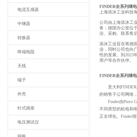
FINDER全系列继
电流互感器
上海添沐工业科技
公司由上海添沐工
中继器
务；德国办公室位
洽、采购、联系售
转换器
添沐工业旨在将德
业，同时公司也向
终端电阻
性的发展。到202
用户等合作伙伴。
天线
FINDER全系列继
端子
意大利FIND
外壳
的销售子公司网络
Finder由Pi
针式插座
不同类型的机电和电
正全球化。Finder
电压测试仪
端板