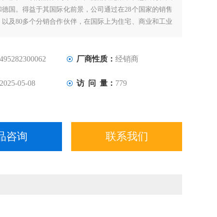
和德国。得益于其国际化前景，公司通过在28个国家的销售
，以及80多个分销合作伙伴，在国际上为住宅、商业和工业
决方案。
iero Giordanino于1954年创立，他于1949年获得了第一个步进
nli。
495282300062
厂商性质：
经销商
2025-05-08
访 问 量：
779
品咨询
联系我们