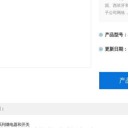
国、西班牙
子公司网络
部门提供解
Finder由P
继电器的zhua
产品型号：
更新日期：
产
明：
全系列继电器和开关