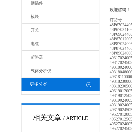
接插件
欢迎咨询！
模块
订货号
48P6702440
48P670241
开关
48P6902440
48P8701200
电缆
48P8702400
48P8702440
48P8902400
断路器
4931702400
4931702450
4931802400
气体分析仪
4931804800
4931811000
4931823000
更多分类
4931823050
4931901200
4931901250
4931902400
4931902400
4931902450
4952701200
相关文章
/ ARTICLE
4952701250
4952702400
4952702450