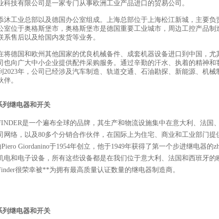
业科技有限公司是一家专门从事欧洲工业产品进口的贸易公司。
添沐工业总部以及德国办公室组成。上海总部位于上海松江新城，主要负
公室位于奥格斯堡市，奥格斯堡市是德国重要工业城市，周边工控产品制
联系售后以及给国内发货等业务。
在将德国和欧州其他国家的优良机械备件、成套机器设备进口到中国，尤
司也向广大中小企业提供配件采购服务。通过辛勤的汗水、执着的精神和
到2023年，公司已经涉及汽车制造、轨道交通、石油勘探、新能源、机械
伙伴。
全系列继电器和开关
FINDER是一个遍布全球的品牌，其生产和物流设施集中在意大利、法国
司网络，以及80多个分销合作伙伴，在国际上为住宅、商业和工业部门提
r由Piero Giordanino于1954年创立，他于1949年获得了第一个步进继电器的
z
机电和电子设备，所有这些设备都是在我们位于意大利、法国和西班牙的欧洲
inder很荣幸被
**
为拥有最高质量认证数量的继电器制造商。
全系列继电器和开关