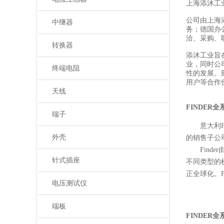
上海添沐工
公司由上海
中继器
务；德国办
洽、采购、
转换器
添沐工业旨
业，同时公
终端电阻
性的发展。
用户等合作
天线
FINDER
端子
意大利
外壳
的销售子公
Finde
针式插座
不同类型的
正全球化。F
电压测试仪
端板
FINDER