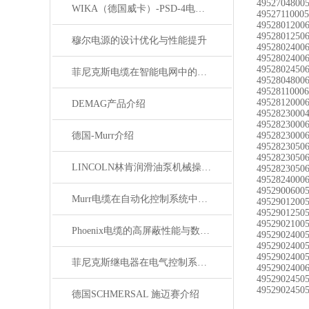
4952704800
WIKA（德国威卡）-PSD-4电子压力开关
4952711000
4952801200
4952801250
穆尔电源的设计优化与性能提升
4952802400
4952802400
4952802450
菲尼克斯电缆在智能电网中的应用
4952804800
4952811000
4952812000
DEMAG产品介绍
4952823000
4952823000
德国-Murr介绍
4952823000
4952823050
4952823050
LINCOLN林肯润滑油泵机械操作原理
4952823050
4952824000
4952900600
Murr电缆在自动化控制系统中的应用
4952901200
4952901250
4952902100
Phoenix电缆的高屏蔽性能与数据传输优势
4952902400
4952902400
4952902400
菲尼克斯继电器在电气控制系统中的应用
4952902400
4952902450
4952902450
德国SCHMERSAL 施迈赛介绍