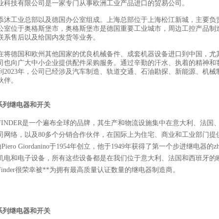
业科技有限公司是一家专门从事欧洲工业产品进口的贸易公司。
添沐工业总部以及德国办公室组成。上海总部位于上海松江新城，主要负
公室位于奥格斯堡市，奥格斯堡市是德国重要工业城市，周边工控产品制
联系售后以及给国内发货等业务。
在将德国和欧州其他国家的优良机械备件、成套机器设备进口到中国，尤
司也向广大中小企业提供配件采购服务。通过辛勤的汗水、执着的精神和
到2023年，公司已经涉及汽车制造、轨道交通、石油勘探、新能源、机械
伙伴。
全系列继电器和开关
FINDER是一个遍布全球的品牌，其生产和物流设施集中在意大利、法国
司网络，以及80多个分销合作伙伴，在国际上为住宅、商业和工业部门提
r由Piero Giordanino于1954年创立，他于1949年获得了第一个步进继电器的
z
机电和电子设备，所有这些设备都是在我们位于意大利、法国和西班牙的欧洲
inder很荣幸被
**
为拥有最高质量认证数量的继电器制造商。
全系列继电器和开关