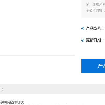
国、西班牙
子公司网络
部门提供解
Finder由P
继电器的zhua
产品型号：
更新日期：
产
明：
全系列继电器和开关