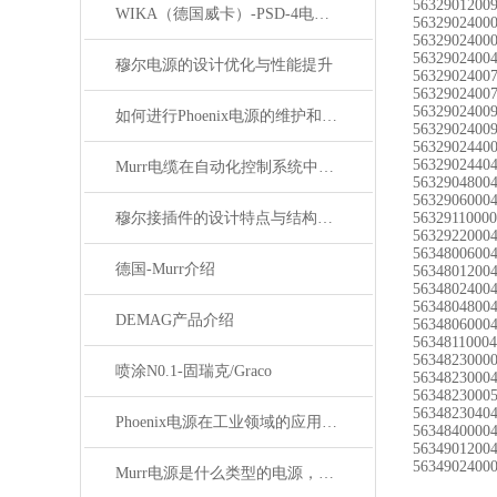
5632901200
WIKA（德国威卡）-PSD-4电子压力开关
5632902400
5632902400
5632902400
穆尔电源的设计优化与性能提升
5632902400
5632902400
5632902400
如何进行Phoenix电源的维护和保养？
5632902400
5632902440
5632902440
Murr电缆在自动化控制系统中的应用
5632904800
5632906000
穆尔接插件的设计特点与结构优化
5632911000
5632922000
5634800600
德国-Murr介绍
5634801200
5634802400
5634804800
DEMAG产品介绍
5634806000
5634811000
5634823000
喷涂N0.1-固瑞克/Graco
5634823000
5634823000
5634823040
Phoenix电源在工业领域的应用与优势
5634840000
5634901200
5634902400
Murr电源是什么类型的电源，主要用于哪些领域？