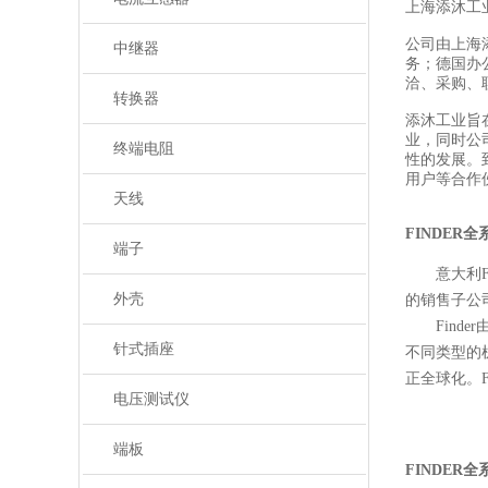
上海添沐工
公司由上海
中继器
务；德国办
洽、采购、
转换器
添沐工业旨
业，同时公
终端电阻
性的发展。
用户等合作
天线
FINDER
端子
意大利
外壳
的销售子公
Finde
针式插座
不同类型的
正全球化。F
电压测试仪
端板
FINDER