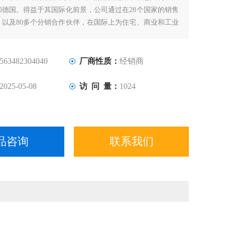
和德国。得益于其国际化前景，公司通过在28个国家的销售
，以及80多个分销合作伙伴，在国际上为住宅、商业和工业
决方案。
iero Giordanino于1954年创立，他于1949年获得了第一个步进
nli。
563482304040
厂商性质：
经销商
2025-05-08
访 问 量：
1024
品咨询
联系我们