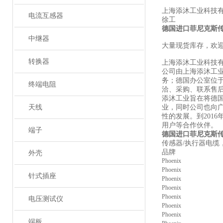
上海添沐工业科技
电流互感器
徐工
德国进口菲尼克斯传
中继器
大量现货库存，欢
转换器
上海添沐工业科技
公司由上海添沐工
务；德国办公室位
终端电阻
洽、采购、联系售
添沐工业旨在将德
天线
业，同时公司也向
性的发展。到201
用户等合作伙伴。
端子
德国进口菲尼克斯传
传感器/执行器电缆，4
品牌 品
外壳
Phoenix
Phoenix
针式插座
Phoenix
Phoenix
Phoenix
电压测试仪
Phoenix
Phoenix
端板