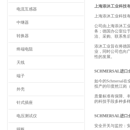
上海添沐工业科技
电流互感器
上海添沐工业科技
中继器
公司由上海添沐工
务；德国办公室位
转换器
洽、采购、联系售
添沐工业旨在将德
终端电阻
业，同时公司也向
性的发展。
天线
SCHMERSAL进
端子
如今的Schmers
投产的印度然江岗（R
外壳
质量标准有保障、
的科技手段多种多
针式插座
电压测试仪
SCHMERSAL进
安全开关与监控：
端板