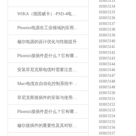
103015133
103015134
103015135
WIKA（德国威卡）-PSD-4电子压力开关
103015136
103015137
Phoenix电源在工业领域的应用与优势
103015138
103015139
103015140
穆尔电源的设计优化与性能提升
103015141
103015142
Phoenix接插件是什么？它有哪些分类？
103015143
103015144
安装菲尼克斯电缆时需要注意哪些事项？
103015146
103015147
103015148
Murr电缆在自动化控制系统中的应用
103015149
103015150
菲尼克斯接插件的安装与使用技巧
103015151
103015152
103015153
Phoenix接插件是什么？它有哪些应用？
103015154
103015155
穆尔接插件的重要性及其对软件开发的影响
103015156
103015157