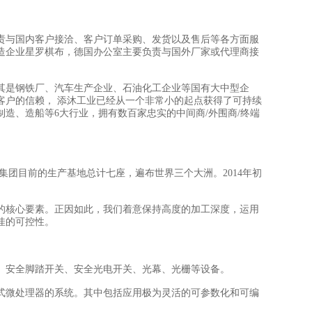
责与国内客户接洽、客户订单采购、发货以及售后等各方面服
造企业星罗棋布，德国办公室主要负责与国外厂家或代理商接
其是钢铁厂、汽车生产企业、石油化工企业等国有大中型企
客户的信赖， 添沐工业已经从一个非常小的起点获得了可持续
制造、造船等6大行业，拥有数百家忠实的中间商/外围商/终端
rsal集团目前的生产基地总计七座，遍布世界三个大洲。2014年初
的核心要素。正因如此，我们着意保持高度的加工深度，运用
佳的可控性。
、安全脚踏开关、安全光电开关、光幕、光栅等设备。
式微处理器的系统。其中包括应用极为灵活的可参数化和可编