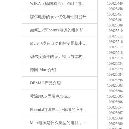
WIKA（德国威卡）-PSD-4电子压力开关
103025446
103025456
103025457
穆尔电源的设计优化与性能提升
103025491
103025509
如何进行Phoenix电源的维护和保养？
103025510
103025512
103025516
Murr电缆在自动化控制系统中的应用
103025517
103025518
穆尔接插件的设计特点与结构优化
103025519
103025534
103025579
德国-Murr介绍
103025584
103025598
DEMAG产品介绍
103025603
103025604
喷涂N0.1-固瑞克/Graco
103025605
103025606
103025654
Phoenix电源在工业领域的应用与优势
103025667
103025669
Murr电源是什么类型的电源，主要用于哪些领域？
103025680