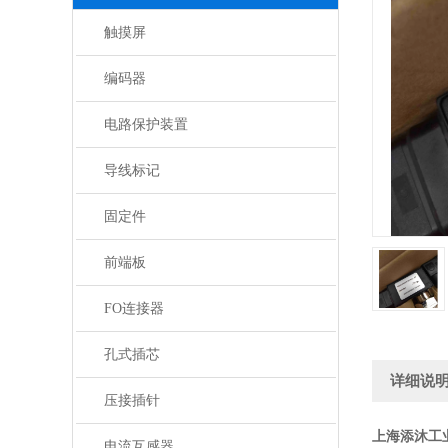
触摸屏
编码器
电路保护装置
导线标记
固定件
前端板
FO连接器
孔式插芯
详细说
压接插针
上海添沐工
电流互感器