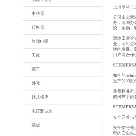
上海添沐工
中继器
公司由上海
务；德国办
转换器
洽、采购、
添沐工业旨
终端电阻
业，同时公
性的发展。
用户等合作
天线
SCHMER
端子
如今的Sch
投产的印度然
外壳
质量标准有
的科技手段
针式插座
SCHMER
电压测试仪
安全开关与
端板
安全信号处
程的安全集