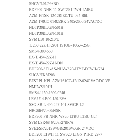
SHGV/L01/56+BO
BDF200-NHK-11-SWT20-LTWH-LMBU
AZM 161SK-12/12RIED/TU-024-B6L
AZM 170CC-01/02ZRK-2405/2656 24VAC/DC
NDTP30BL/GN/501H
NDTP30BL/GN/101H
SVM1/50-10/210/E
T. 250-22Z-H-2981 1S1OE=10G./=25G.
SMS4-300-550
EX-T. 454-22Z-H
EX-T. 454-22Z-H-DN
BDF200-ST1-AS-NH-WS20-LTYE-DTWH-G24
SHGV/EKM208
BEST.PL.KPL.AZM161CC-12/12-024GVAC/DC VE
NMLWS/101H
SMS4-1150-1600-0246
LEV-U14-B90-150-RVA
SSG-SB-L-495-247-101-SWGB-L2
NBG664/70.60/NSK
BDF200-FB-NHK-WS20-LTBU-LTBU-G24
SVM1/SR/68-6/208RT/BR/A
SVE2/SR/201SW/GR/201SW/GR-24VDC
BDF200-LTWH-11-SWS20-LTGN-PTRD-2977