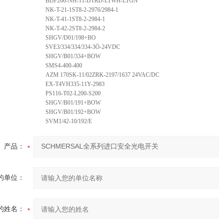
BDF200-NH-11-DTRD-LTWH-LTGN
NK-T-21-1ST8-2-2976/2984-1
NK-T-41-1ST8-2-2984-1
NK-T-42-2ST8-2-2984-2
SHGV/D01/198+BO
SVE3/334/334/334-3Ö-24VDC
SHGV/B01/334+BOW
SMS4-400-400
AZM 170SK-11/02ZRK-2197/1637 24VAC/DC
EX-T4VH335-11Y-2983
PS116-T02-L200-S200
SHGV/B01/191+BOW
SHGV/B01/192+BOW
SVM1/42-10/192/E
产品：
的单位：
的姓名：