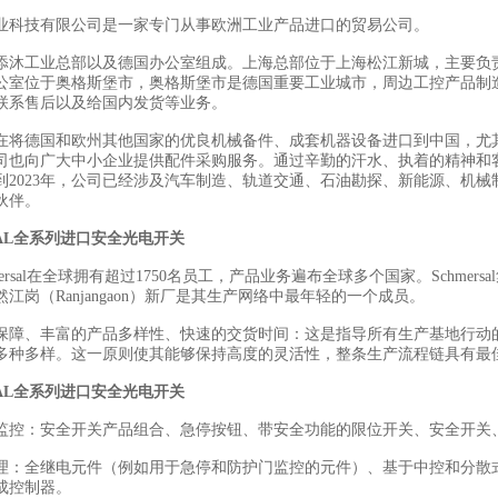
业科技有限公司是一家专门从事欧洲工业产品进口的贸易公司。
添沐工业总部以及德国办公室组成。上海总部位于上海松江新城，主要负
公室位于奥格斯堡市，奥格斯堡市是德国重要工业城市，周边工控产品制
联系售后以及给国内发货等业务。
在将德国和欧州其他国家的优良机械备件、成套机器设备进口到中国，尤
司也向广大中小企业提供配件采购服务。通过辛勤的汗水、执着的精神和
到2023年，公司已经涉及汽车制造、轨道交通、石油勘探、新能源、机械
伙伴。
SAL全系列进口安全光电开关
mersal在全球拥有超过1750名员工，产品业务遍布全球多个国家。Schme
江岗（Ranjangaon）新厂是其生产网络中最年轻的一个成员。
保障、丰富的产品多样性、快速的交货时间：这是指导所有生产基地行动
多种多样。这一原则使其能够保持高度的灵活性，整条生产流程链具有最
SAL全系列进口安全光电开关
监控：安全开关产品组合、急停按钮、带安全功能的限位开关、安全开关
理：全继电元件（例如用于急停和防护门监控的元件）、基于中控和分散
成控制器。