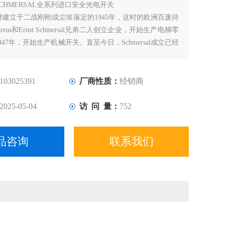
SCHMERSAL全系列进口安全光电开关
al品牌建立于二战刚刚成尘埃落定的1945年，这时的欧洲百废待
ndreas和Ernst Schmersal兄弟二人创立企业，开始生产电梯零
47年，开始生产机械开关。直至今日，Schmersal成立已经
它也成长为机器安全领域的专家级企业。如今，Schmersal在
的影响力进一步扩大。
103025391
厂商性质：
经销商
2025-05-04
访 问 量：
752
品咨询
联系我们