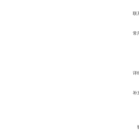
联
常
详
补