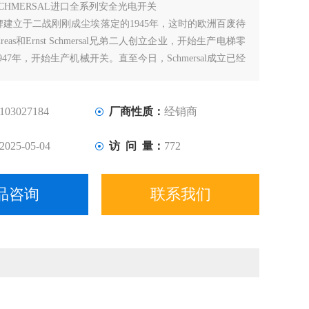
SCHMERSAL进口全系列安全光电开关
al品牌建立于二战刚刚成尘埃落定的1945年，这时的欧洲百废待
ndreas和Ernst Schmersal兄弟二人创立企业，开始生产电梯零
47年，开始生产机械开关。直至今日，Schmersal成立已经
它也成长为机器安全领域的专家级企业。如今，Schmersal在
的影响力进一步扩大。
103027184
厂商性质：
经销商
2025-05-04
访 问 量：
772
品咨询
联系我们