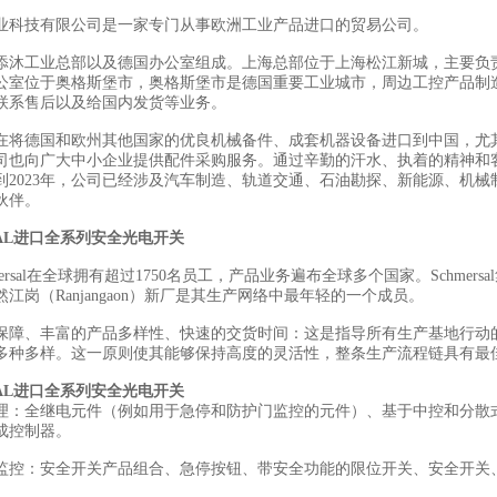
业科技有限公司是一家专门从事欧洲工业产品进口的贸易公司。
添沐工业总部以及德国办公室组成。上海总部位于上海松江新城，主要负
公室位于奥格斯堡市，奥格斯堡市是德国重要工业城市，周边工控产品制
联系售后以及给国内发货等业务。
在将德国和欧州其他国家的优良机械备件、成套机器设备进口到中国，尤
司也向广大中小企业提供配件采购服务。通过辛勤的汗水、执着的精神和
到2023年，公司已经涉及汽车制造、轨道交通、石油勘探、新能源、机械
伙伴。
SAL进口全系列安全光电开关
mersal在全球拥有超过1750名员工，产品业务遍布全球多个国家。Schme
江岗（Ranjangaon）新厂是其生产网络中最年轻的一个成员。
保障、丰富的产品多样性、快速的交货时间：这是指导所有生产基地行动
多种多样。这一原则使其能够保持高度的灵活性，整条生产流程链具有最
SAL进口全系列安全光电开关
理：全继电元件（例如用于急停和防护门监控的元件）、基于中控和分散
成控制器。
监控：安全开关产品组合、急停按钮、带安全功能的限位开关、安全开关