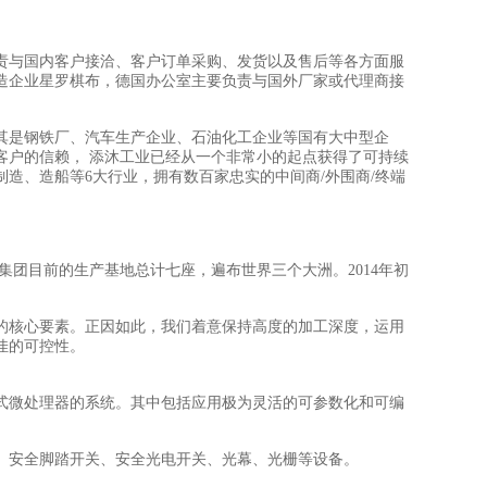
责与国内客户接洽、客户订单采购、发货以及售后等各方面服
造企业星罗棋布，德国办公室主要负责与国外厂家或代理商接
其是钢铁厂、汽车生产企业、石油化工企业等国有大中型企
客户的信赖， 添沐工业已经从一个非常小的起点获得了可持续
制造、造船等6大行业，拥有数百家忠实的中间商/外围商/终端
rsal集团目前的生产基地总计七座，遍布世界三个大洲。2014年初
的核心要素。正因如此，我们着意保持高度的加工深度，运用
佳的可控性。
式微处理器的系统。其中包括应用极为灵活的可参数化和可编
、安全脚踏开关、安全光电开关、光幕、光栅等设备。