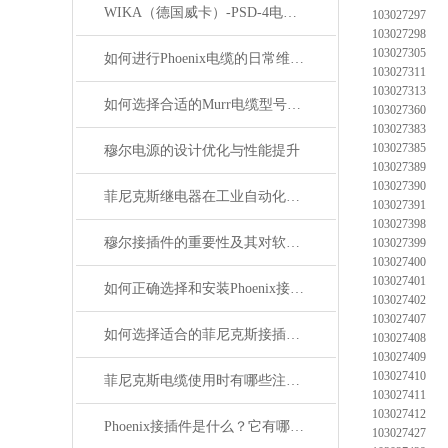
WIKA（德国威卡）-PSD-4电子压力开关
103027297
103027298
103027305
如何进行Phoenix电缆的日常维护和保养？
103027311
103027313
如何选择合适的Murr电缆型号和规格？
103027360
103027383
103027385
穆尔电源的设计优化与性能提升
103027389
103027390
菲尼克斯继电器在工业自动化中的作用
103027391
103027398
穆尔接插件的重要性及其对软件开发的影响
103027399
103027400
103027401
如何正确选择和安装Phoenix接插件以确保其性能？
103027402
103027407
如何选择适合的菲尼克斯接插件？
103027408
103027409
103027410
菲尼克斯电缆使用时有哪些注意事项？
103027411
103027412
Phoenix接插件是什么？它有哪些分类？
103027427