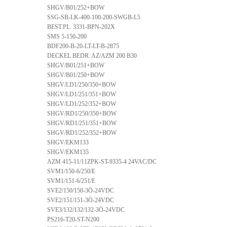
SHGV/B01/252+BOW
SSG-SB-LK-400-100-200-SWGB-L5
BEST.PL. 3331-BPN-202X
SMS 5-150-200
BDF200-B-20-LT-LT-B-2875
DECKEL BEDR. AZ/AZM 200 B30
SHGV/B01/251+BOW
SHGV/B01/250+BOW
SHGV/LD1/250/350+BOW
SHGV/LD1/251/351+BOW
SHGV/LD1/252/352+BOW
SHGV/RD1/250/350+BOW
SHGV/RD1/251/351+BOW
SHGV/RD1/252/352+BOW
SHGV/EKM133
SHGV/EKM135
AZM 415-11/11ZPK-ST-9335-4 24VAC/DC
SVM1/150-6/250/E
SVM1/151-6/251/E
SVE2/150/150-3Ö-24VDC
SVE2/151/151-3Ö-24VDC
SVE3/132/132/132-3Ö-24VDC
PS216-T20-ST-N200