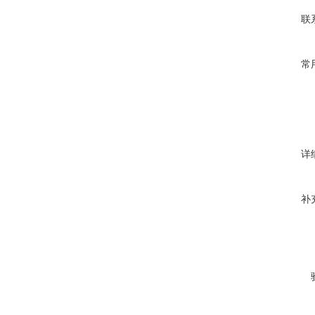
联
常
详
补