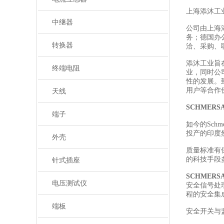
上海添沐工
中继器
公司由上海
务；德国办
转换器
洽、采购、
添沐工业旨
终端电阻
业，同时公
性的发展。
用户等合作
天线
SCHMER
端子
如今的Sch
投产的印度然
外壳
质量标准有
的科技手段
针式插座
SCHMER
电压测试仪
安全信号处
程的安全集
端板
安全开关与