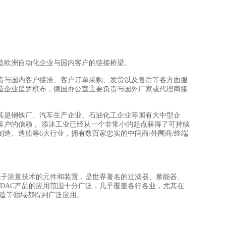
造欧洲自动化企业与国内客户的链接桥梁。
责与国内客户接洽、客户订单采购、发货以及售后等各方面服
造企业星罗棋布，德国办公室主要负责与国外厂家或代理商接
其是钢铁厂、汽车生产企业、石油化工企业等国有大中型企
客户的信赖， 添沐工业已经从一个非常小的起点获得了可持续
制造、造船等6大行业，拥有数百家忠实的中间商/外围商/终端
技术、电子测量技术的元件和装置，是世界著名的过滤器、蓄能器、
DAC产品的应用范围十分广泛，几乎覆盖各行各业，尤其在
制造等领域都得到广泛应用。