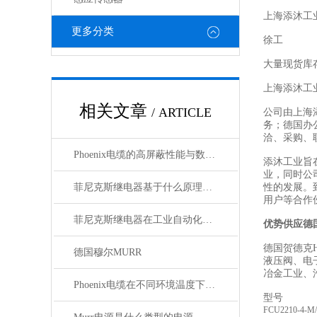
上海添沐工
更多分类
徐工
大量现货库
上海添沐工
相关文章
/ ARTICLE
公司由上海
务；德国办
洽、采购、
Phoenix电缆的高屏蔽性能与数据传输优势
添沐工业旨
业，同时公
菲尼克斯继电器基于什么原理工作？
性的发展。
用户等合作
菲尼克斯继电器在工业自动化中的作用
优势供应德
德国贺德克H
德国穆尔MURR
液压阀、电
冶金工业、
Phoenix电缆在不同环境温度下的性能表现如何？
型号
FCU2210-4-M