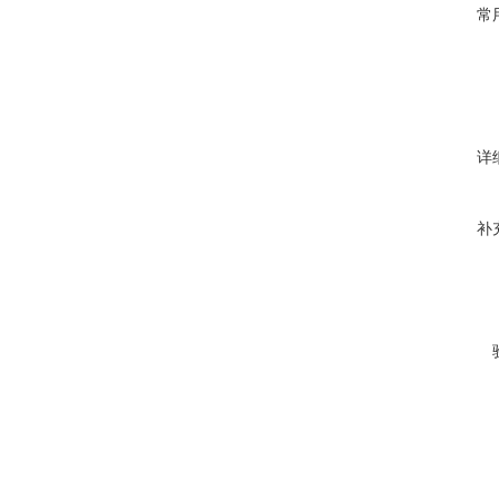
常
详
补