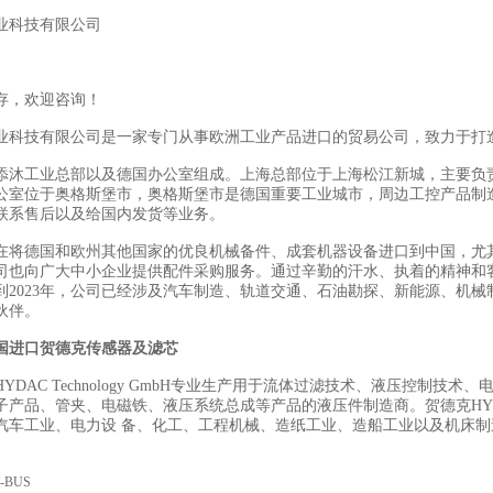
业科技有限公司
存，欢迎咨询！
业科技有限公司是一家专门从事欧洲工业产品进口的贸易公司，致力于打
添沐工业总部以及德国办公室组成。上海总部位于上海松江新城，主要负
公室位于奥格斯堡市，奥格斯堡市是德国重要工业城市，周边工控产品制
联系售后以及给国内发货等业务。
在将德国和欧州其他国家的优良机械备件、成套机器设备进口到中国，尤
司也向广大中小企业提供配件采购服务。通过辛勤的汗水、执着的精神和
到2023年，公司已经涉及汽车制造、轨道交通、石油勘探、新能源、机械
伙伴。
国进口贺德克传感器及滤芯
YDAC Technology GmbH专业生产用于流体过滤技术、液压控制
子产品、管夹、电磁铁、液压系统总成等产品的液压件制造商。贺德克HY
汽车工业、电力设 备、化工、工程机械、造纸工业、造船工业以及机床
/-BUS