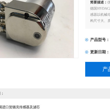
简要描述：
德国HYD
感器以机械
构尺寸大、
体压传感器
性好。特别
而且其功耗
产品型号：
更新日期：
产
明：
国进口贺德克传感器及滤芯