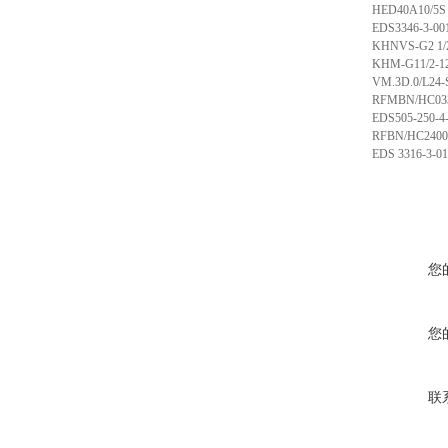
HED40A10/5S
EDS3346-3-00
KHNVS-G2 1/
KHM-G11/2-1
VM.3D.0/L24-
RFMBN/HC033
EDS505-250-4
RFBN/HC2400E
EDS 3316-3-01
您
您
联