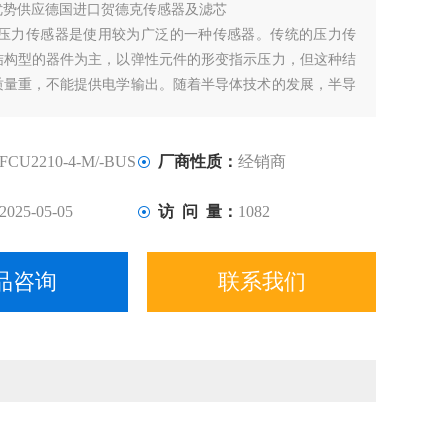
优势供应德国进口贺德克传感器及滤芯
AC压力传感器是使用较为广泛的一种传感器。传统的压力传
结构型的器件为主，以弹性元件的形变指示压力，但这种结
质量重，不能提供电学输出。随着半导体技术的发展，半导
也应运而生。其特点是体积小、质量轻、准确度高、温度特
是随着MEMS技术的发展，半导体传感器向着微型化发展，
小、可靠性高。
FCU2210-4-M/-BUS
厂商性质：
经销商
2025-05-05
访 问 量：
1082
品咨询
联系我们