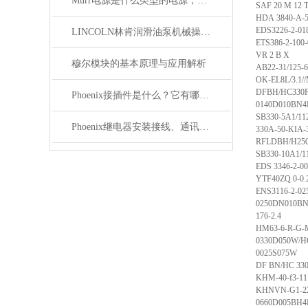
Murr电源是什么类型的电源，主要用于哪些领域？
SAF 20 M 12 
HDA 3840-A-5
EDS3226-2-01
LINCOLN林肯润滑油泵机械操作原理
ETS386-2-100
VR 2 B X
穆尔模块的基本原理与应用解析
AB22-31/125
OK-EL8L/3.1/
DFBH/HC330F
Phoenix接插件是什么？它有哪些应用？
0140D010BN
SB330-5A1/11
Phoenix继电器安装接线、通讯集成与故障诊断指南
330A-50-KIA-3
RFLDBH/H250
SB330-10A1/1
EDS 3346-2-00
YTF40ZQ 0-0
ENS3116-2-02
0250DN010B
176-2.4
HM63-6-R-G-
0330D050W/H
0025S075W
DF BN/HC 330
KHM-40-f3-11
KHNVN-G1-22
0660D005BH