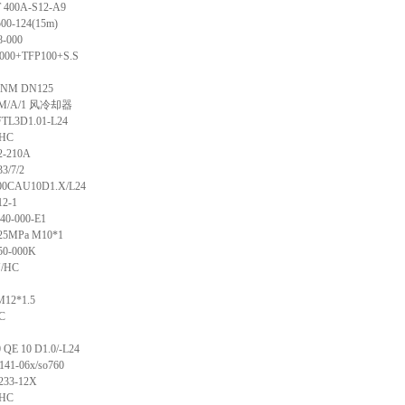
T 400A-S12-A9
00-124(15m)
8-000
-000+TFP100+S.S
-6NM DN125
/M/A/1
风冷却器
TL3D1.01-L24
4HC
2-210A
3/7/2
0CAU10D1.X/L24
12-1
40-000-E1
.25MPa M10*1
50-000K
N/HC
M12*1.5
C
 QE 10 D1.0/-L24
141-06x/so760
33-12X
4HC