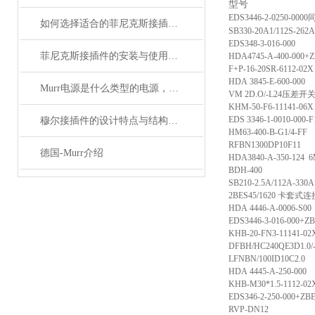
型号
EDS3446-2-0250-0000
如何选择适合的菲尼克斯接插件？
SB330-20A1/112S-262A
EDS348-3-016-000
菲尼克斯接插件的安装与使用技巧
HDA4745-A-400-000+
F+P-16-20SR-6112-02X
HDA 3845-E-600-000
Murr电源是什么类型的电源，主要用于哪些领域？
VM 2D.O/-L24
压差开
KHM-50-F6-11141-06X
EDS 3346-1-0010-000-F
穆尔接插件的设计特点与结构优化
HM63-400-B-G1/4-FF
RFBN1300DP10F11
德国-Murr介绍
HDA3840-A-350-124 
BDH-400
SB210-2.5A/112A-330A
2BES45/1620
卡套式连
HDA 4446-A-0006-S00
EDS3446-3-016-000+Z
KHB-20-FN3-11141-02
DFBH/HC240QE3D1.0/
LFNBN/100ID10C2.0
HDA 4445-A-250-000
KHB-M30*1.5-1112-02
EDS346-2-250-000+ZB
RVP-DN12