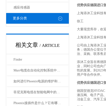
优势供应德国进口
感应传感器
上海添沐工业科技
更多分类
徐工
大量现货库存，欢
上海添沐工业科技
相关文章
/ ARTICLE
公司由上海添沐工
务；德国办公室位
洽、采购、联系售
Finder
添沐工业旨在将德
业，同时公司也向
Murr电缆在自动化控制系统中的应用
性的发展。到202
用户等合作伙伴。
如何进行Phoenix电源的维护和保养？
优势供应德国进口
德国贺德克HYDAC
菲尼克斯电缆在智能电网中的应用
液压阀、电子产品
冶金工业、汽车工
Phoenix接插件是什么？它有哪些应用？