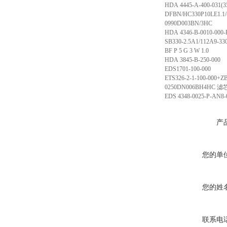
HDA 4445-A-400-031(35
DFBN/HC330P10LE1.1/
0990D003BN/3HC
HDA 4346-B-0010-000-
SB330-2.5A1/112A9-3
BF P 5 G 3 W 1.0
HDA 3845-B-250-000
EDS1701-100-000
ETS326-2-1-100-000+Z
0250DN006BH4HC
滤
EDS 4348-0025-P-AN8-
产
您的单
您的姓
联系电