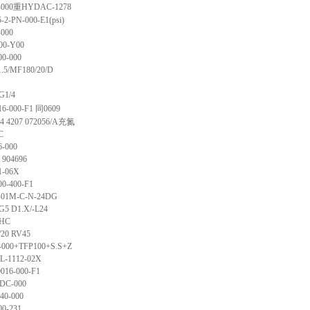
-000
重
HYDAC-1278
-2-PN-000-E1(psi)
-000
00-Y00
0-000
/1.5/MF180/20/D
G1/4
16-000-F1
同
0609
 4207 072056/A
充氮
C
6-000
 904696
1-06X
00-400-F1
-01M-C-N-24DG
G5 D1.X/-L24
3HC
0/20 RV45
0-000+TFP100+S.S+Z
L-1112-02X
016-000-F1
DC-000
40-000
0-231