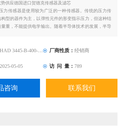
优势供应德国进口贺德克传感器及滤芯
AC压力传感器是使用较为广泛的一种传感器。传统的压力传
结构型的器件为主，以弹性元件的形变指示压力，但这种结
质量重，不能提供电学输出。随着半导体技术的发展，半导
也应运而生。其特点是体积小、质量轻、准确度高、温度特
是随着MEMS技术的发展，半导体传感器向着微型化发展，
小、可靠性高。
HAD 3445-B-400-000
厂商性质：
经销商
2025-05-05
访 问 量：
789
品咨询
联系我们