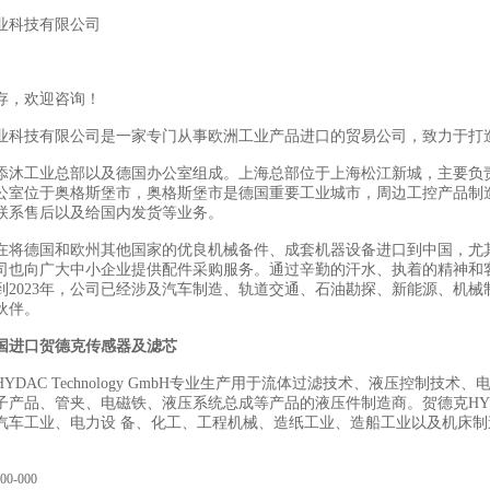
业科技有限公司
存，欢迎咨询！
业科技有限公司是一家专门从事欧洲工业产品进口的贸易公司，致力于打
添沐工业总部以及德国办公室组成。上海总部位于上海松江新城，主要负
公室位于奥格斯堡市，奥格斯堡市是德国重要工业城市，周边工控产品制
联系售后以及给国内发货等业务。
在将德国和欧州其他国家的优良机械备件、成套机器设备进口到中国，尤
司也向广大中小企业提供配件采购服务。通过辛勤的汗水、执着的精神和
到2023年，公司已经涉及汽车制造、轨道交通、石油勘探、新能源、机械
伙伴。
国进口贺德克传感器及滤芯
YDAC Technology GmbH专业生产用于流体过滤技术、液压控制
子产品、管夹、电磁铁、液压系统总成等产品的液压件制造商。贺德克HY
汽车工业、电力设 备、化工、工程机械、造纸工业、造船工业以及机床
00-000