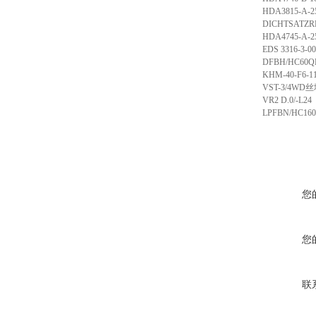
HDA3815-A-2
DICHTSATZR
HDA4745-A-25
EDS 3316-3-00
DFBH/HC60QE
KHM-40-F6-1
VST-3/4WD
丝
VR2 D.0/-L24
LPFBN/HC160
您
您
联