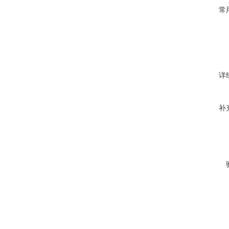
常
详
补