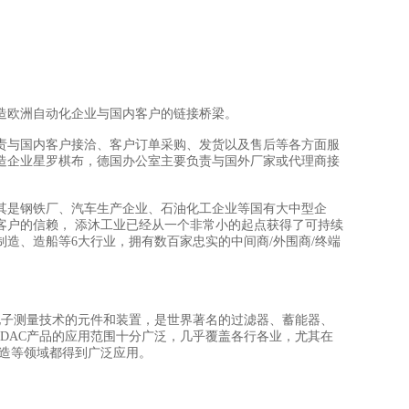
造欧洲自动化企业与国内客户的链接桥梁。
责与国内客户接洽、客户订单采购、发货以及售后等各方面服
造企业星罗棋布，德国办公室主要负责与国外厂家或代理商接
其是钢铁厂、汽车生产企业、石油化工企业等国有大中型企
客户的信赖， 添沐工业已经从一个非常小的起点获得了可持续
制造、造船等6大行业，拥有数百家忠实的中间商/外围商/终端
技术、电子测量技术的元件和装置，是世界著名的过滤器、蓄能器、
DAC产品的应用范围十分广泛，几乎覆盖各行各业，尤其在
制造等领域都得到广泛应用。