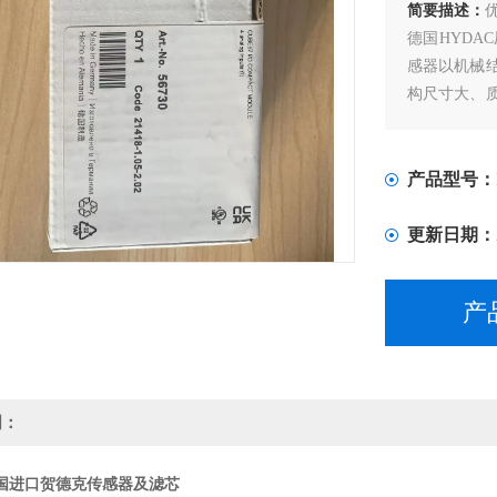
简要描述：
德国HYD
感器以机械
构尺寸大、
体压传感器
性好。特别
而且其功耗
产品型号：
更新日期：
产
明：
国进口贺德克传感器及滤芯