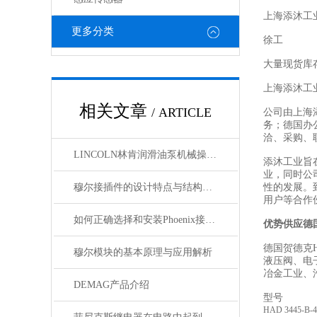
上海添沐工
更多分类
徐工
大量现货库
上海添沐工
相关文章
/ ARTICLE
公司由上海
务；德国办
洽、采购、
LINCOLN林肯润滑油泵机械操作原理
添沐工业旨
业，同时公
穆尔接插件的设计特点与结构优化
性的发展。
用户等合作
如何正确选择和安装Phoenix接插件以确保其性能？
优势供应德
德国贺德克H
穆尔模块的基本原理与应用解析
液压阀、电
冶金工业、
DEMAG产品介绍
型号
HAD 3445-B-4