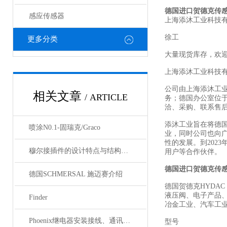
德国进口贺德克传
感应传感器
上海添沐工业科技
徐工
更多分类
大量现货库存，欢
上海添沐工业科技
公司由上海添沐工
相关文章
/ ARTICLE
务；德国办公室位
洽、采购、联系售
添沐工业旨在将德
喷涂N0.1-固瑞克/Graco
业，同时公司也向
性的发展。到202
穆尔接插件的设计特点与结构优化
用户等合作伙伴。
德国进口贺德克传
德国SCHMERSAL 施迈赛介绍
德国贺德克HYDAC
液压阀、电子产品
Finder
冶金工业、汽车工
Phoenix继电器安装接线、通讯集成与故障诊断指南
型号