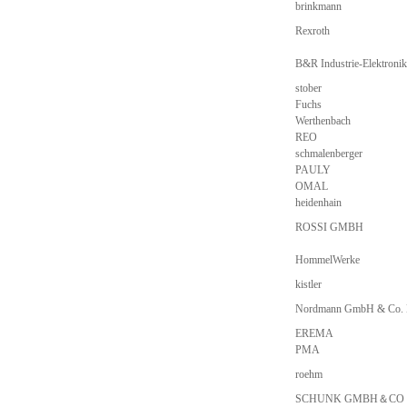
brinkmann
Rexroth
B&R Industrie-Elektron
stober
Fuchs
Werthenbach
REO
schmalenberger
PAULY
OMAL
heidenhain
ROSSI GMBH
HommelWerke
kistler
Nordmann GmbH & Co.
EREMA
PMA
roehm
SCHUNK GMBH＆CO