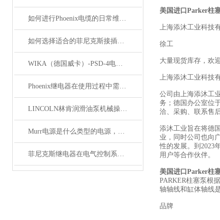
美国进口Parker柱
如何进行Phoenix电缆的日常维护和保养？
上海添沐工业科技
如何选择适合的菲尼克斯接插件？
徐工
大量现货库存，欢
WIKA（德国威卡）-PSD-4电子压力开关
上海添沐工业科技
Phoenix继电器在使用过程中需要注意哪些事项？
公司由上海添沐工
务；德国办公室位
LINCOLN林肯润滑油泵机械操作原理
洽、采购、联系售
添沐工业旨在将德
Murr电源是什么类型的电源，主要用于哪些领域？
业，同时公司也向
性的发展。到202
菲尼克斯继电器在电气控制系统中的应用
用户等合作伙伴。
美国进口Parker柱
PARKER柱塞泵
轴轴线和缸体轴线是
品牌
描