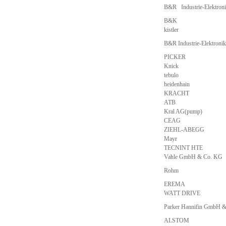
B&R Industrie-Elektro
B&K
kistler
B&R Industrie-Elektron
PICKER
Knick
tebulo
heidenhain
KRACHT
ATB
Kral AG(pump)
CEAG
ZIEHL-ABEGG
Mayr
TECNINT HTE
Vahle GmbH & Co. KG
Rohm
EREMA
WATT DRIVE
Parker Hannifin GmbH 
ALSTOM