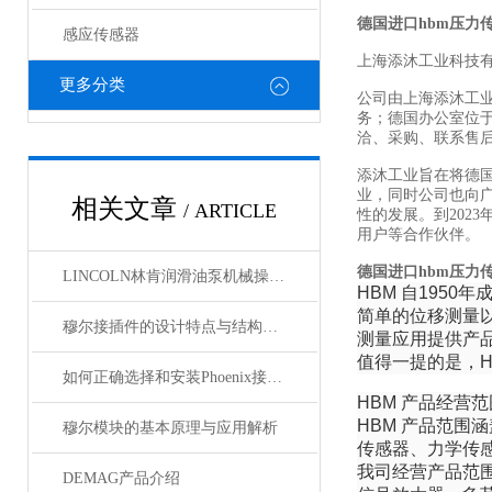
德国进口hbm压力
感应传感器
上海添沐工业科技
更多分类
公司由上海添沐工
务；德国办公室位
洽、采购、联系售
添沐工业旨在将德
业，同时公司也向
相关文章
/ ARTICLE
性的发展。到202
用户等合作伙伴。
德国进口hbm压力
LINCOLN林肯润滑油泵机械操作原理
HBM 自195
简单的位移测量
穆尔接插件的设计特点与结构优化
测量应用提供产
值得一提的是，H
如何正确选择和安装Phoenix接插件以确保其性能？
HBM 产品经营范
HBM 产品范
穆尔模块的基本原理与应用解析
传感器、力学传
我司经营产品范
DEMAG产品介绍