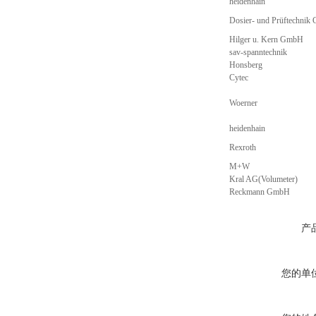
heidenhain
Dosier- und Prüftechni
Hilger u. Kern GmbH
sav-spanntechnik
Honsberg
Cytec
Woerner
heidenhain
Rexroth
M+W
Kral AG(Volumeter)
Reckmann GmbH
产
您的单