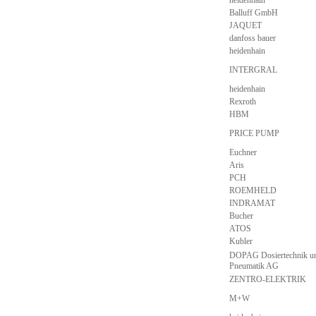
heidenhain
Balluff GmbH
JAQUET
danfoss bauer
heidenhain
INTERGRAL
heidenhain
Rexroth
HBM
PRICE PUMP
Euchner
Aris
PCH
ROEMHELD
INDRAMAT
Bucher
ATOS
Kubler
DOPAG Dosiertechnik u
Pneumatik AG
ZENTRO-ELEKTRIK
M+W