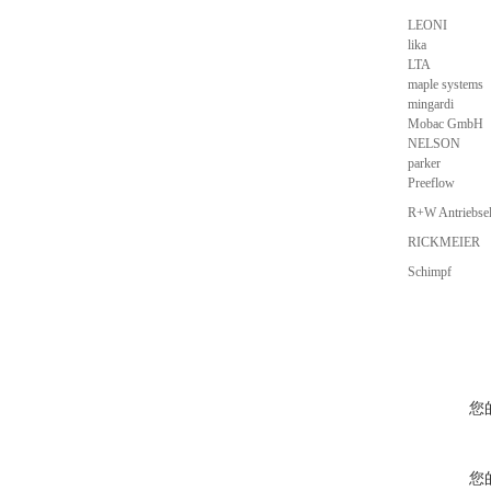
LEONI
lika
LTA
maple systems
mingardi
Mobac GmbH
NELSON
parker
Preeflow
R+W Antriebse
RICKMEIER
Schimpf
您
您