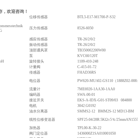
存，欢迎咨询！
位移传感器
BTL5-E17-M1700-P-S32
ionsmesstechnik
压力传感器
8526-6050
KG
感应传感器
TR-26/2/0/2
振动传感器
TR-26/2/0/2
顶部通风罩
TB350002200W00
泵
KVC60/120T
bH
旋转接头
1109-410-248
计量阀
C-415-01-72
传感器
FHAD36RS
电位器
PW620-MU/i02-GS110（1888Z02-008
流量计
7ME6920-1AA30-1AA0
编码器
SWA-00-01
接近开关
EKS-A-IDX-G01-ST09/03 084800
电机
3042.G0192
油水分离器
SMMS2-12 BMM2S-12 MD13-BM
线性位移变送器
SPF25-04/28R:5KΩ±5％/25mmAN1557
加热器
TPL00-K-30-22
阀门定位器
1436000Z1SA010001050