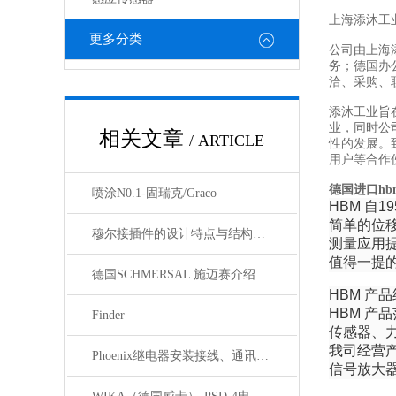
上海添沐工
更多分类
公司由上海
务；德国办
洽、采购、
添沐工业旨
业，同时公
相关文章
/ ARTICLE
性的发展。
用户等合作
德国进口h
喷涂N0.1-固瑞克/Graco
HBM 自
简单的位
穆尔接插件的设计特点与结构优化
测量应用
值得一提的
德国SCHMERSAL 施迈赛介绍
HBM 产
HBM 
Finder
传感器、
我司经营
Phoenix继电器安装接线、通讯集成与故障诊断指南
信号放大