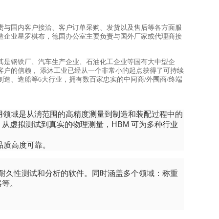
责与国内客户接洽、客户订单采购、发货以及售后等各方面服
造企业星罗棋布，德国办公室主要负责与国外厂家或代理商接
其是钢铁厂、汽车生产企业、石油化工企业等国有大中型企
客户的信赖， 添沐工业已经从一个非常小的起点获得了可持续
制造、造船等6大行业，拥有数百家忠实的中间商/外围商/终端
于应用领域是从洀范围的高精度测量到制造和装配过程中的
从虚拟测试到真实的物理测量，HBM 可为多种行业
品品质高度可靠。
构耐久性测试和分析的软件。同时涵盖多个领域：称重
器等。