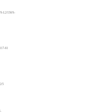
S-L2/150/S-
117-61
2/5
L