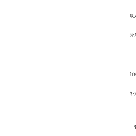
联
常
详
补