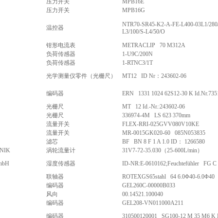
压力开关
MPB16E
压力开关
MPB16G
NTR70-SR45-K2-A-FE-L400-03L1/280/
温控器
L3/100/S-L4/50/O
钳形电流表
METRACLIP 70 M312A
负荷传感器
1-U9C/200N
负荷传感器
1-RTNC3/1T
光学测量仪零件（光栅尺）
MT12 ID Nr：243602-06
编码器
ERN 1331 1024 62S12-30 K Id.Nr.735
光栅尺
MT 12 Id.-Nr.:243602-06
光栅尺
336974-4M LS 623 370mm
流量开关
FLEX-RRI-025GVV080V10KE
流量开关
MR-0015GK020-60 085N053835
滤芯
BF BN 8 F 1 A 1.0 ID： 1266580
NIK
涡轮流量计
31V7-72-35.030（25-600L/min）
mbH
湿度传感器
ID-NR:E-0610162;Feuchtefühler FG C 
联轴器
ROTEXGS65stahl 64 6.0Φ40-6.0Φ40
编码器
GEL260C-00000B033
风向
00.14521.100040
编码器
GEL208-VN011000A211
编码器
310500120001 SG100-12 M 35 M6 K 