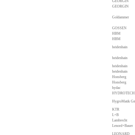
GEORGIN
GEORGIN
Goldammer
GOSSEN
HBM
HBM
heidenhain
heidenhain
heidenhain
heidenhain
Honsberg
Honsberg
hydac
HYDROTECH
HygroMatik G
KTR
L+B
Lambrecht
Lenord+Bauer
LEONARD