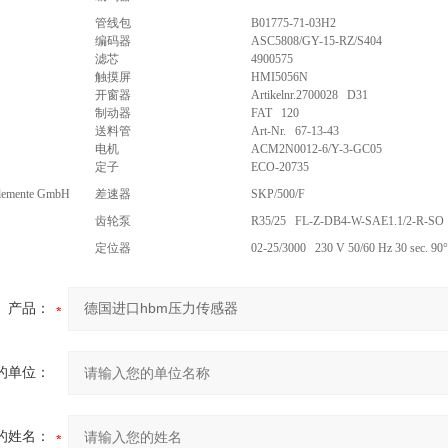
管线包
B01775-71-03H2
编码器
ASC5808/GY-15-RZ/S404
滤芯
4900575
触摸屏
HMI5056N
开窗器
Artikelnr.2700028 D31
制动器
FAT 120
送料管
Art-Nr. 67-13-43
电机
ACM2N0012-6/Y-3-GC05
定子
ECO-20735
lemente GmbH
差速器
SKP/500/F
齿轮泵
R35/25 FL-Z-DB4-W-SAE1.1/2-R-SO
定位器
02-25/3000 230 V 50/60 Hz 30 sec. 90
产品：
的单位：
的姓名：