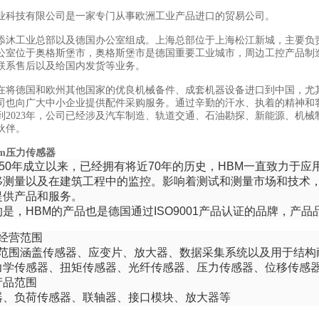
业科技有限公司是一家专门从事欧洲工业产品进口的贸易公司。
添沐工业总部以及德国办公室组成。上海总部位于上海松江新城，主要负
公室位于奥格斯堡市，奥格斯堡市是德国重要工业城市，周边工控产品制
联系售后以及给国内发货等业务。
在将德国和欧州其他国家的优良机械备件、成套机器设备进口到中国，尤
司也向广大中小企业提供配件采购服务。通过辛勤的汗水、执着的精神和
到2023年，公司已经涉及汽车制造、轨道交通、石油勘探、新能源、机械
伙伴。
bm压力传感器
1950年成立以来，已经拥有将近70年的历史，HBM一直致力
移测量以及在建筑工程中的监控。影响着测试和测量市场和技术，
提供产品和服务。
是，HBM的产品也是德国通过ISO9001产品认证的品牌，产
品经营范围
产品范围涵盖传感器、应变片、放大器、数据采集系统以及用于结
力学传感器、扭矩传感器、光纤传感器、压力传感器、位移传感
产品范围
器、负荷传感器、联轴器、接口模块、放大器等