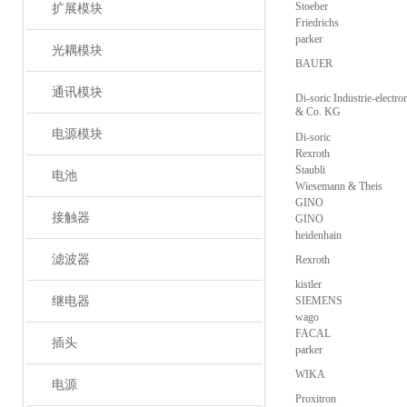
Stoeber
扩展模块
Friedrichs
parker
光耦模块
BAUER
通讯模块
Di-soric Industrie-elect
& Co. KG
电源模块
Di-soric
Rexroth
Staubli
电池
Wiesemann & Theis
GINO
接触器
GINO
heidenhain
滤波器
Rexroth
kistler
继电器
SIEMENS
wago
FACAL
插头
parker
WIKA
电源
Proxitron