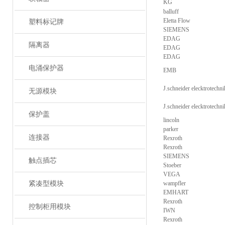
KG
balluff
Eletta Flow
塑料标记牌
SIEMENS
EDAG
隔离器
EDAG
EDAG
电涌保护器
EMB
J.schneider elecktrotechn
无源模块
J.schneider elecktrotechn
保护盖
lincoln
parker
连接器
Rexroth
Rexroth
SIEMENS
触点插芯
Stoeber
VEGA
紧凑型模块
wampfler
EMHART
Rexroth
控制柜用模块
IWN
Rexroth