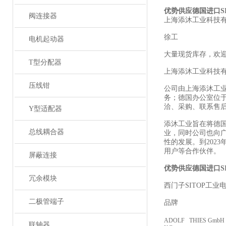
优势供应德国进
口S
阀连接器
上海添沐工业科技
徐工
电机起动器
大量现货库存，欢
T型分配器
上海添沐工业科技
压线钳
公司由上海添沐工
务；德国办公室位
洽、采购、联系售
Y型适配器
添沐工业旨在将德
总线耦合器
业，同时公司也向
性的发展。到202
用户等合作伙伴。
屏蔽连接
优势供应德国进口
S
冗余模块
西门
子SITOP工业
二极管端子
品牌
ADOLF THIES GmbH 
联轴器