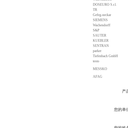
DOSEURO S.r.l.
TR
Gefeg-neckar
SIEMENS
Wachendorff
S&P
SAUTER
KUEBLER
SENTRAN
parker
Tiefenbach GmbH
testo
MESSKO
AFAG
产
您的单
您的姓