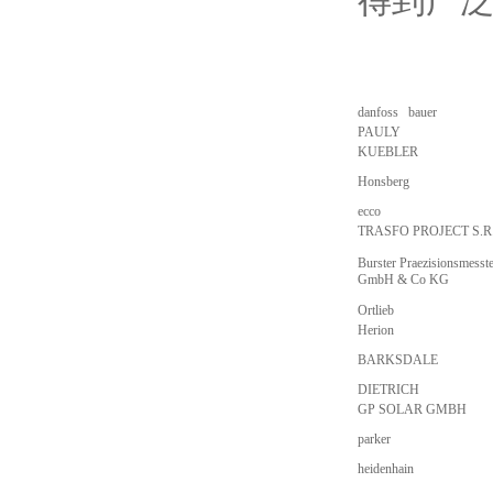
得到广
danfoss bauer
PAULY
KUEBLER
Honsberg
ecco
TRASFO PROJECT S.R
Burster Praezisionsmesst
GmbH & Co KG
Ortlieb
Herion
BARKSDALE
DIETRICH
GP SOLAR GMBH
parker
heidenhain