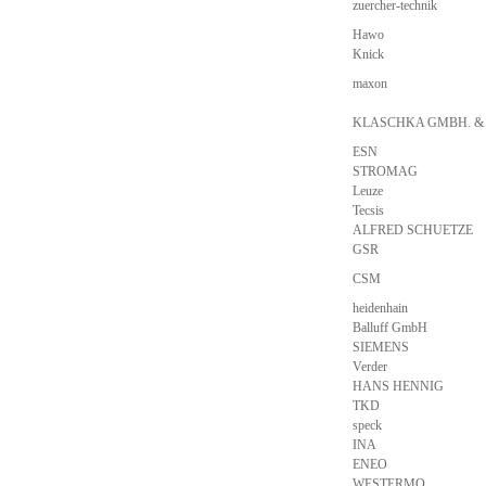
zuercher-technik
Hawo
Knick
maxon
KLASCHKA GMBH. &
ESN
STROMAG
Leuze
Tecsis
ALFRED SCHUETZE
GSR
CSM
heidenhain
Balluff GmbH
SIEMENS
Verder
HANS HENNIG
TKD
speck
INA
ENEO
WESTERMO