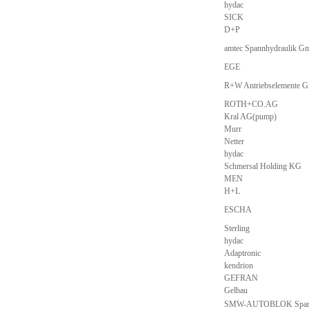
hydac
SICK
D+P
amtec Spannhydraulik 
EGE
R+W Antriebselemente 
ROTH+CO.AG
Kral AG(pump)
Murr
Netter
hydac
Schmersal Holding KG
MEN
H+L
ESCHA
Sterling
hydac
Adaptronic
kendrion
GEFRAN
Gelbau
SMW-AUTOBLOK Spann