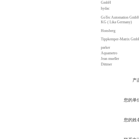
GmbH
hydac
GoTec Automation GmbH
KG ( Lika Germany)
Honsberg
Tippkemper-Matrix Gm
parker
Aquametro
Jean mueller
Dittmer
产
您的单
您的姓