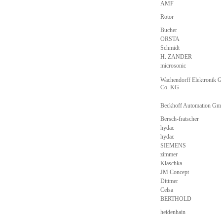
AMF
Rotor
Bucher
ORSTA
Schmidt
H. ZANDER
microsonic
Wachendorff Elektronik
Co. KG
Beckhoff Automation G
Bersch-fratscher
hydac
hydac
SIEMENS
zimmer
Klaschka
JM Concept
Dittmer
Celsa
BERTHOLD
heidenhain