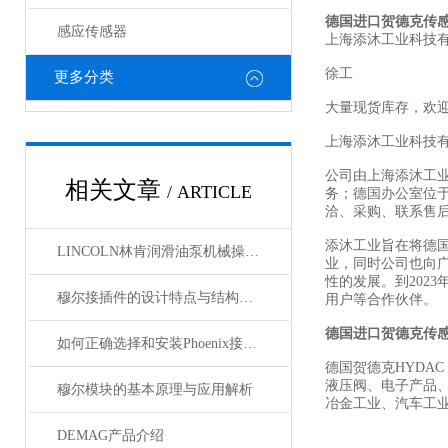
德国进口贺德克传
感应传感器
上海添沐工业科技
徐工
更多分类
大量现货库存，欢
上海添沐工业科技
公司由上海添沐工
相关文章
/ ARTICLE
务；德国办公室位
洽、采购、联系售
添沐工业旨在将德
LINCOLN林肯润滑油泵机械操作原理
业，同时公司也向
性的发展。到202
穆尔接插件的设计特点与结构优化
用户等合作伙伴。
德国进口贺德克传
如何正确选择和安装Phoenix接插件以确保其性能？
德国贺德克HYDAC
液压阀、电子产品
穆尔模块的基本原理与应用解析
冶金工业、汽车工
DEMAG产品介绍