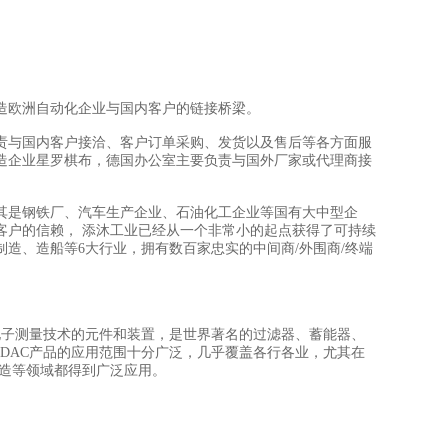
造欧洲自动化企业与国内客户的链接桥梁。
责与国内客户接洽、客户订单采购、发货以及售后等各方面服
造企业星罗棋布，德国办公室主要负责与国外厂家或代理商接
其是钢铁厂、汽车生产企业、石油化工企业等国有大中型企
客户的信赖， 添沐工业已经从一个非常小的起点获得了可持续
制造、造船等6大行业，拥有数百家忠实的中间商/外围商/终端
技术、电子测量技术的元件和装置，是世界著名的过滤器、蓄能器、
DAC产品的应用范围十分广泛，几乎覆盖各行各业，尤其在
制造等领域都得到广泛应用。