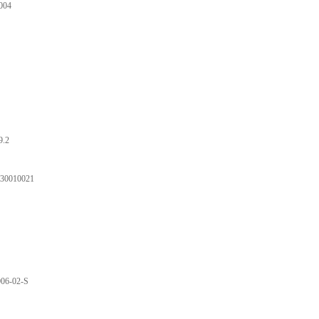
004
9.2
30010021
006-02-S