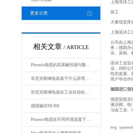
上海添沐工
徐工
更多分类
大量现货库
上海添沐工
公司由上海
相关文章
/ ARTICLE
务；德国办
洽、采购、
添沐工业旨
Phoenix电缆的高屏蔽性能与数据传输优势
业，同时公
性的发展。
菲尼克斯继电器基于什么原理工作？
用户等合作
德国进口贺
菲尼克斯继电器在工业自动化中的作用
德国贺德克H
液压阀、电
德国穆尔MURR
冶金工业、
Phoenix电缆在不同环境温度下的性能表现如何？
berg spanntech