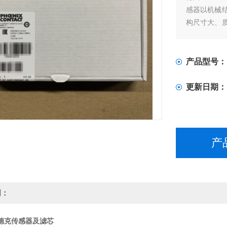
感器以机械
构尺寸大、
体压传感器
性好。特别
而且其功耗
产品型号：
更新日期：
产
明：
德克传感器及滤芯