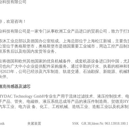
业科技有限公司
存，欢迎咨询！
业科技有限公司是一家专门从事欧洲工业产品进口的贸易公司，致力于打
添沐工业总部以及德国办公室组成。上海总部位于上海松江新城，主要负
公室位于奥格斯堡市，奥格斯堡市是德国重要工业城市，周边工控产品制
联系售后以及给国内发货等业务。
在将德国和欧州其他国家的优良机械备件、成套机器设备进口到中国，尤
司也向广大中小企业提供配件采购服务。通过辛勤的汗水、执着的精神和
到2023年，公司已经涉及汽车制造、轨道交通、石油勘探、新能源、机械
伙伴。
德克传感器及滤芯
YDAC Technology GmbH专业生产用于流体过滤技术、液压控制
子产品、管夹、电磁铁、液压系统总成等产品的液压件制造商。贺德克HY
汽车工业、电力设 备、化工、工程机械、造纸工业、造船工业以及机床
nik
夹紧装置
SSK GR.38,Ident-Nr. 963.13918.100.1