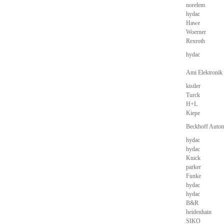
norelem
hydac
Hawe
Woerner
Rexroth
hydac
Ami Elektroni
kistler
Turck
H+L
Kiepe
Beckhoff Auto
hydac
hydac
Knick
parker
Funke
hydac
hydac
B&R
heidenhain
SIKO