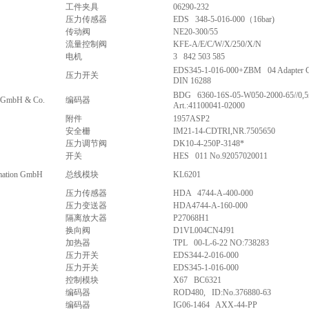
工件夹具
06290-232
压力传感器
EDS 348-5-016-000（16bar)
传动阀
NE20-300/55
流量控制阀
KFE-A/E/C/W/X/250/X/N
电机
3 842 503 585
EDS345-1-016-000+ZBM 04 Adapter 
压力开关
DIN 16288
BDG 6360-16S-05-W050-2000-65//0,
k GmbH & Co.
编码器
Art.:41100041-02000
附件
1957ASP2
安全栅
IM21-14-CDTRI,NR.7505650
压力调节阀
DK10-4-250P-3148*
开关
HES 011 No.92057020011
mation GmbH
总线模块
KL6201
压力传感器
HDA 4744-A-400-000
压力变送器
HDA4744-A-160-000
隔离放大器
P27068H1
换向阀
D1VL004CN4J91
加热器
TPL 00-L-6-22 NO:738283
压力开关
EDS344-2-016-000
压力开关
EDS345-1-016-000
控制模块
X67 BC6321
编码器
ROD480, ID:No.376880-63
编码器
IG06-1464 AXX-44-PP