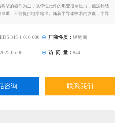
结构型的器件为主，以弹性元件的形变指示压力，但这种结
质量重，不能提供电学输出。随着半导体技术的发展，半导
也应运而生。其特点是体积小、质量轻、准确度高、温度特
是随着MEMS技术的发展，半导体传感器向着微型化发展，
小、可靠性高。
EDS 345-1-016-000
厂商性质：
经销商
2025-05-06
访 问 量：
844
品咨询
联系我们