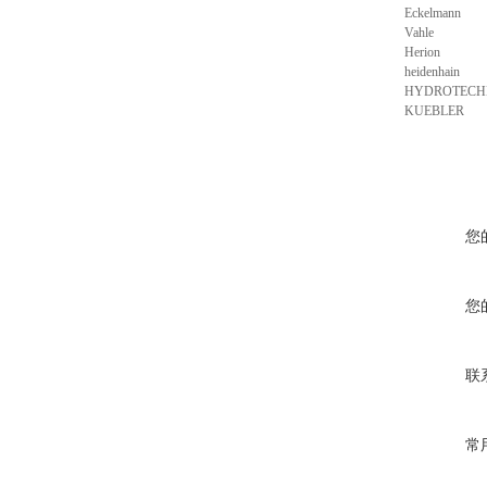
Eckelmann
Vahle
Herion
heidenhain
HYDROTECH
KUEBLER
您
您
联
常