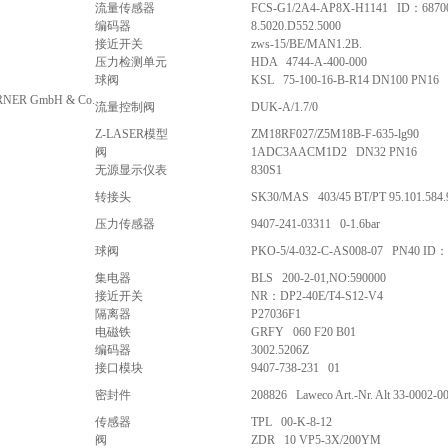
流量传感器
FCS-G1/2A4-AP8X-H1141 ID：6870
编码器
8.5020.D552.5000
接近开关
zws-15/BE/MAN1.2B.
压力检测单元
HDA 4744-A-400-000
球阀
KSL 75-100-16-B-R14 DN100 PN16
NER GmbH & Co.
流量控制阀
DUK-A/1.7/0
Z-LASER模型
ZM18RF027/Z5M18B-F-635-lg90
阀
1ADC3AACM1D2 DN32 PN16
无源显示仪表
830S1
转接头
SK30/MAS 403/45 BT/PT 95.101.584.
压力传感器
9407-241-03311 0-1.6bar
球阀
PKO-5/4-032-C-AS008-07 PN40 ID：
集电器
BLS 200-2-01,NO:590000
接近开关
NR：DP2-40E/T4-S12-V4
隔离器
P27036F1
电磁铁
GRFY 060 F20 B01
编码器
3002.5206Z
接口模块
9407-738-231 01
密封件
208826 Laweco Art.-Nr. Alt 33-0002-0
传感器
TPL 00-K-8-12
阀
ZDR 10 VP5-3X/200YM