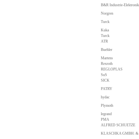
B&R Industrie-Elektron
Norgren
Turck
Kuka
Turck
ATR
Buehler
Martens
Rexroth
REGLOPLAS
SuS
SICK
PATRY
hydac
Plymoth
legrand
PMA
ALFRED SCHUETZE
KLASCHKA GMBH. &