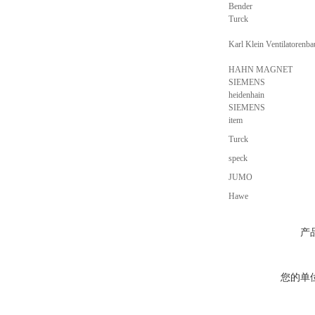
Bender
Turck
Karl Klein Ventilatoren
HAHN MAGNET
SIEMENS
heidenhain
SIEMENS
item
Turck
speck
JUMO
Hawe
产
您的单