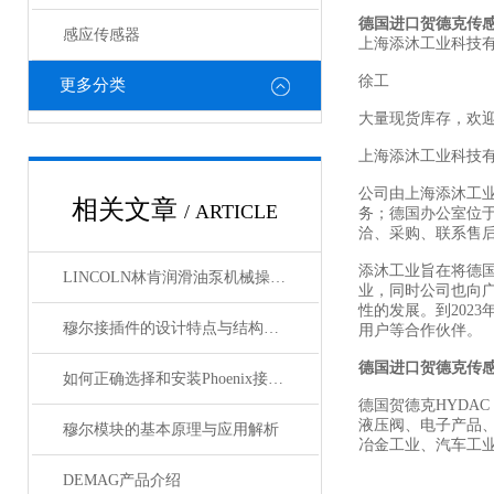
德国进口贺德克传
感应传感器
上海添沐工业科技
徐工
更多分类
大量现货库存，欢
上海添沐工业科技
公司由上海添沐工
相关文章
/ ARTICLE
务；德国办公室位
洽、采购、联系售
添沐工业旨在将德
LINCOLN林肯润滑油泵机械操作原理
业，同时公司也向
性的发展。到202
穆尔接插件的设计特点与结构优化
用户等合作伙伴。
德国进口贺德克传
如何正确选择和安装Phoenix接插件以确保其性能？
德国贺德克HYDAC
液压阀、电子产品
穆尔模块的基本原理与应用解析
冶金工业、汽车工
DEMAG产品介绍