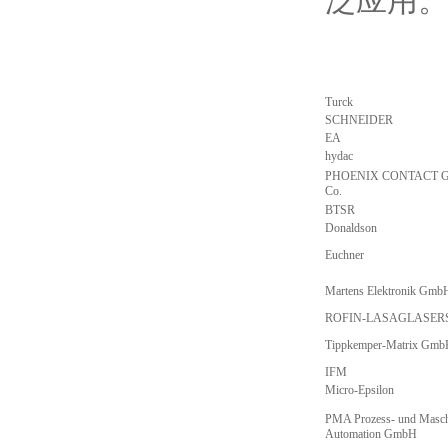
泛应用
Turck
SCHNEIDER
EA
hydac
PHOENIX CONTACT 
Co.
BTSR
Donaldson
Euchner
Martens Elektronik Gmb
ROFIN-LASAGLASER
Tippkemper-Matrix Gm
IFM
Micro-Epsilon
PMA Prozess- und Masch
Automation GmbH