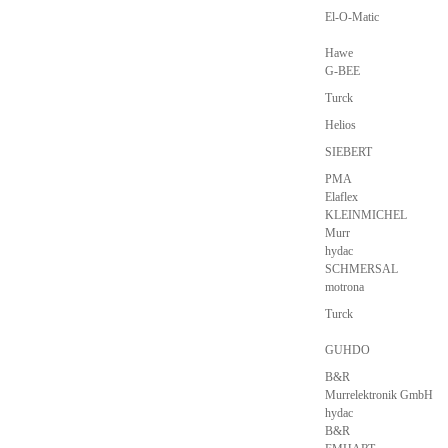
El-O-Matic
Hawe
G-BEE
Turck
Helios
SIEBERT
PMA
Elaflex
KLEINMICHEL
Murr
hydac
SCHMERSAL
motrona
Turck
GUHDO
B&R
Murrelektronik GmbH
hydac
B&R