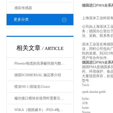
德国进口PMA全系
感应传感器
上海添沐工业科技
更多分类
公司由上海添沐工
务；德国办公室位
洽、采购、联系售
添沐工业旨在将德
相关文章
/ ARTICLE
业，同时公司也向
性的发展。到202
用户等合作伙伴。
德国进口PMA全系
Phoenix电缆的高屏蔽性能与数据传输优势
德国PMA是德国多
药、环境保护、食
德国SCHMERSAL 施迈赛介绍
大量现货库存，欢
型号
Turck
喷涂N0.1-固瑞克/Graco
optek-danulat gmbh
穆尔接口模块在使用时需要注意哪些问题？
hydac
ATR
hydac
WIKA（德国威卡）-PSD-4电子压力开关
Norma