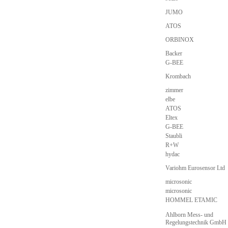
JUMO
ATOS
ORBINOX
Backer
G-BEE
Krombach
zimmer
elbe
ATOS
Eltex
G-BEE
Staubli
R+W
hydac
Variohm Eurosensor Ltd
microsonic
microsonic
HOMMEL ETAMIC
Ahlborn Mess- und
Regelungstechnik GmbH