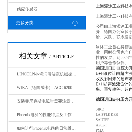
上海添沐工业科技
感应传感器
上海添沐工业科技
更多分类
公司由上海添沐工
务；德国办公室位
洽、采购、联系售
添沐工业旨在将德
业，同时公司也向
相关文章
/ ARTICLE
性的发展。到202
用户等合作伙伴。
德国进口E+H压力
E+H液位
计由超声
LINCOLN林肯润滑油泵机械操作原理
收反射回来的超声波
E+H超声波液位
WIKA（德国威卡）-ACC-6200系列压力变送器简介
率、重复率等。超
德国进口E+H压力
安装菲尼克斯电缆时需要注意哪些事项？
SIKO
Phoenix电源的性能特点及工作温度分析
LAIPPLE KEB
SAUTER
AirCom
如何进行Phoenix电缆的日常维护和保养？
PMA