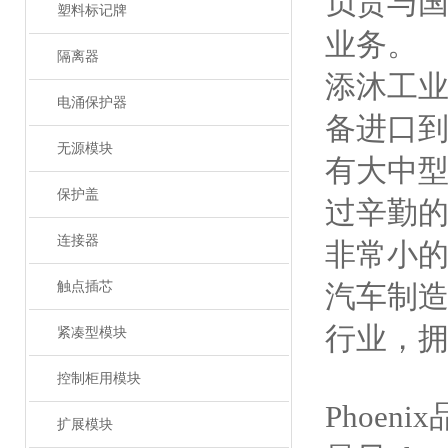
负责与
塑料标记牌
业务。
隔离器
添沐工
电涌保护器
备进口
无源模块
有大中
保护盖
过辛勤的
连接器
非常小的
触点插芯
汽车制造
行业，拥
紧凑型模块
控制柜用模块
Phoe
扩展模块