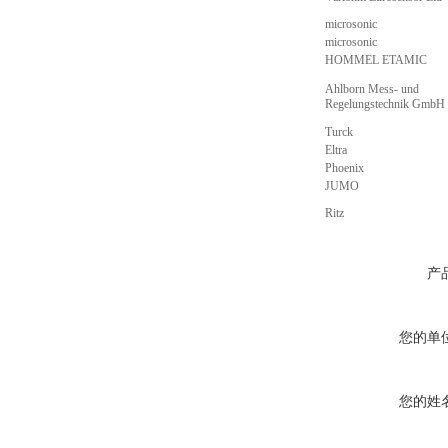
microsonic
microsonic
HOMMEL ETAMIC
Ahlborn Mess- und
Regelungstechnik GmbH
Turck
Eltra
Phoenix
JUMO
Ritz
产
您的单
您的姓