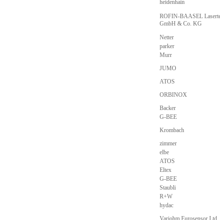
heidenhain
ROFIN-BAASEL Lasert
GmbH & Co. KG
Netter
parker
Murr
JUMO
ATOS
ORBINOX
Backer
G-BEE
Krombach
zimmer
elbe
ATOS
Eltex
G-BEE
Staubli
R+W
hydac
Variohm Eurosensor Ltd