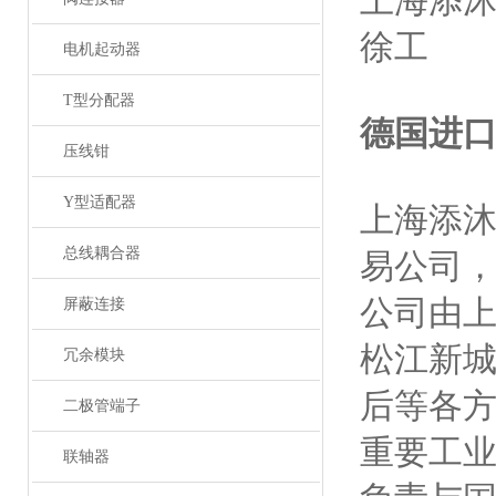
上海添
徐工
电机起动器
T型分配器
德国进
压线钳
Y型适配器
上海添
总线耦合器
易公司
公司由
屏蔽连接
松江新
冗余模块
后等各
二极管端子
重要工
联轴器